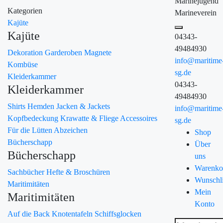
Marinejugend
Kategorien
Marineverein
Kajüte
Kajüte
04343-
49484930
Dekoration
Garderoben
Magnete
info@maritime
Kombüse
sg.de
Kleiderkammer
04343-
Kleiderkammer
49484930
Shirts
Hemden
Jacken & Jackets
info@maritime
Kopfbedeckung
Krawatte & Fliege
Accessoires
sg.de
Für die Lütten
Abzeichen
Shop
Bücherschapp
Über
Bücherschapp
uns
Warenko
Sachbücher
Hefte & Broschüren
Wunschli
Maritimitäten
Mein
Maritimitäten
Konto
Auf die Back
Knotentafeln
Schiffsglocken