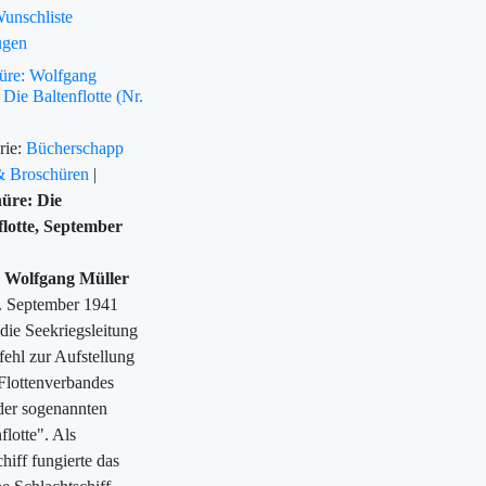
unschliste
ügen
üre: Wolfgang
 Die Baltenflotte (Nr.
rie:
Bücherschapp
& Broschüren
|
üre: Die
flotte, September
 Wolfgang Müller
 September 1941
e die Seekriegsleitung
ehl zur Aufstellung
Flottenverbandes
 der sogenannten
flotte". Als
hiff fungierte das