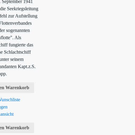
 September 1941
e die Seekriegsleitung
ehl zur Aufstellung
Flottenverbandes
 der sogenannten
flotte". Als
hiff fungierte das
e Schlachtschiff
unter seinem
danten Kapt.z.S.
opp.
den Warenkorb
unschliste
ügen
ansicht
den Warenkorb