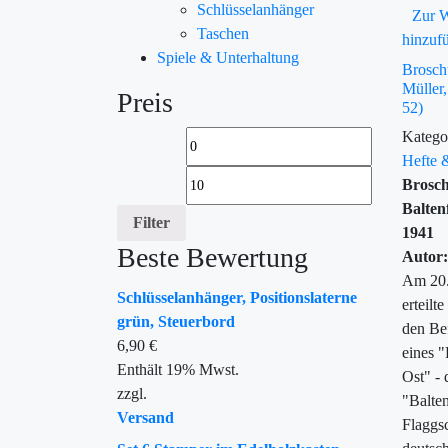
Schlüsselanhänger
Zur W
Taschen
hinzuf
Spiele & Unterhaltung
Brosch
Müller,
Preis
52)
Katego
Hefte 
Brosch
Balten
Filter
1941
Beste Bewertung
Autor:
Am 20.
Schlüsselanhänger, Positionslaterne
erteilt
grün, Steuerbord
den Bef
6,90
€
eines "
Enthält 19% Mwst.
Ost" -
zzgl.
"Balten
Versand
Flaggsc