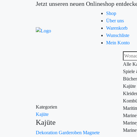
Jetzt unseren neuen Onlineshop entdeck
Shop
Über uns
Warenkorb
Wunschliste
Mein Konto
Alle K
Spiele
Bücher
Kajüte
Kleide
Kombü
Kategorien
Maritim
Kajüte
Marin
Kajüte
Marine
Marine
Dekoration
Garderoben
Magnete