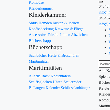
Kombüse
04343
Kleiderkammer
info@m
Kleiderkammer
04343
Shirts
Hemden
Jacken & Jackets
info@m
Kopfbedeckung
Krawatte & Fliege
Accessoires
Für die Lütten
Abzeichen
Bücherschapp
Bücherschapp
Sachbücher
Hefte & Broschüren
Maritimitäten
Maritimitäten
Alle K
Auf die Back
Knotentafeln
Spiele
Schiffsglocken
Uhren
Steuerräder
Bücher
Bullaugen
Kalender
Schlüsselanhänger
Kajüte
Kleide
Kombü
Maritim