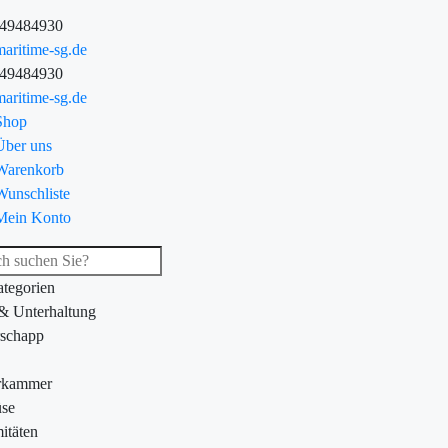
-49484930
aritime-sg.de
-49484930
aritime-sg.de
Shop
Über uns
Warenkorb
Wunschliste
Mein Konto
ategorien
 & Unterhaltung
schapp
rkammer
se
itäten