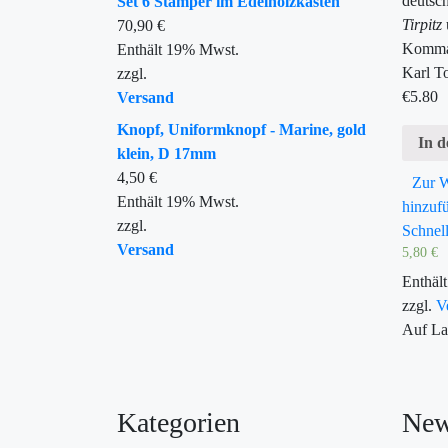
deutsch
Set 6 Stamper im Edelholzkasten
Tirpitz
70,90
€
Komman
Enthält 19% Mwst.
Karl T
zzgl.
€
5.80
Versand
Knopf, Uniformknopf - Marine, gold
In 
klein, D 17mm
4,50
€
Zur W
Enthält 19% Mwst.
hinzuf
zzgl.
Schnell
Versand
5,80
€
Enthäl
zzgl.
V
Auf La
Kategorien
New