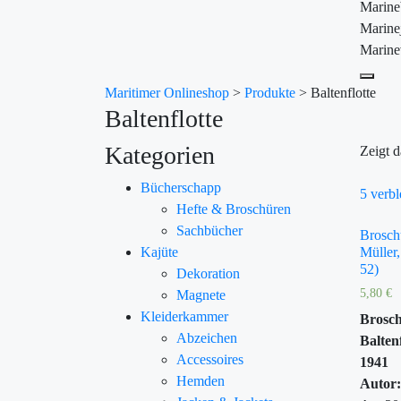
Marin
Marine
Marine
Maritimer Onlineshop
>
Produkte
>
Baltenflotte
Baltenflotte
Kategorien
Zeigt d
Bücherschapp
5 verbl
Hefte & Broschüren
Sachbücher
Brosch
Kajüte
Müller,
52)
Dekoration
5,80
€
Magnete
Kleiderkammer
Brosch
Abzeichen
Balten
Accessoires
1941
Hemden
Autor: