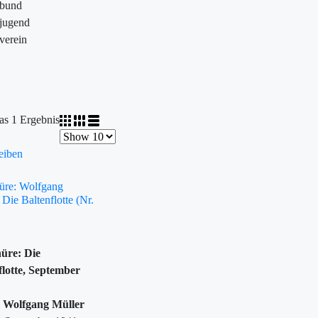
ebund
jugend
verein
as 1 Ergebnis
eiben
üre: Wolfgang
 Die Baltenflotte (Nr.
üre: Die
flotte, September
 Wolfgang Müller