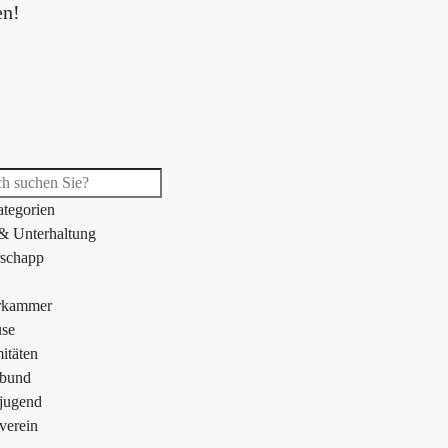
en!
ategorien
 & Unterhaltung
schapp
rkammer
se
itäten
ebund
jugend
verein