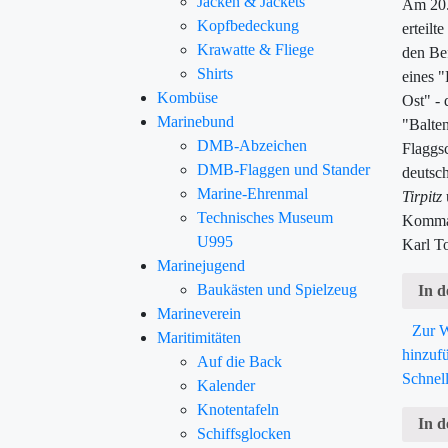
Jacken & Jackets
Am 20.
Kopfbedeckung
erteilt
Krawatte & Fliege
den Bef
Shirts
eines "
Kombüse
Ost" -
Marinebund
"Balten
DMB-Abzeichen
Flaggsc
DMB-Flaggen und Stander
deutsch
Marine-Ehrenmal
Tirpitz
Technisches Museum
Komman
U995
Karl T
Marinejugend
Baukästen und Spielzeug
In 
Marineverein
Zur W
Maritimitäten
hinzuf
Auf die Back
Schnell
Kalender
Knotentafeln
In 
Schiffsglocken