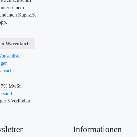
e Schlachtschiff
unter seinem
danten Kapt.z.S.
opp.
den Warenkorb
unschliste
ügen
ansicht
t 7% MwSt.
ersand
ger
5
Verfügbar
sletter
Informationen