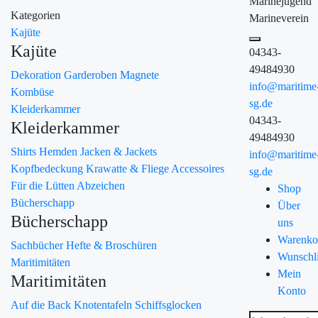
Marinejugend
Kategorien
Marineverein
Kajüte
Kajüte
04343-
49484930
Dekoration
Garderoben
Magnete
info@maritime
Kombüse
sg.de
Kleiderkammer
04343-
Kleiderkammer
49484930
Shirts
Hemden
Jacken & Jackets
info@maritime
Kopfbedeckung
Krawatte & Fliege
Accessoires
sg.de
Für die Lütten
Abzeichen
Shop
Bücherschapp
Über
Bücherschapp
uns
Warenko
Sachbücher
Hefte & Broschüren
Wunschli
Maritimitäten
Mein
Maritimitäten
Konto
Auf die Back
Knotentafeln
Schiffsglocken