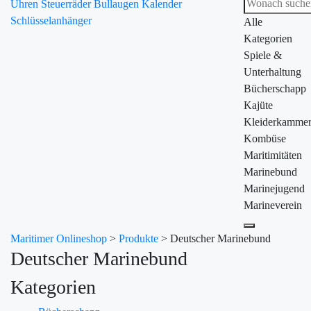
Uhren
Steuerräder
Bullaugen
Kalender
Schlüsselanhänger
Alle
Kategorien
Spiele &
Unterhaltung
Bücherschapp
Kajüte
Kleiderkamme
Kombüse
Maritimitäten
Marinebund
Marinejugend
Marineverein
Maritimer Onlineshop
>
Produkte
>
Deutscher Marinebund
Deutscher Marinebund
Kategorien