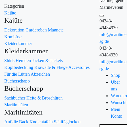
Marinejugend
Kategorien
Marineverein
Kajüte
Kajüte
04343-
49484930
Dekoration
Garderoben
Magnete
info@maritime
Kombüse
sg.de
Kleiderkammer
04343-
Kleiderkammer
49484930
Shirts
Hemden
Jacken & Jackets
info@maritime
Kopfbedeckung
Krawatte & Fliege
Accessoires
sg.de
Für die Lütten
Abzeichen
Shop
Bücherschapp
Über
Bücherschapp
uns
Warenko
Sachbücher
Hefte & Broschüren
Wunschli
Maritimitäten
Mein
Maritimitäten
Konto
Auf die Back
Knotentafeln
Schiffsglocken