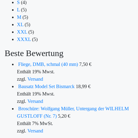
S
(4)
L
(5)
M
(5)
XL
(5)
XXL
(5)
XXXL
(5)
Beste Bewertung
Fliege, DMB, schmal (40 mm)
7,50
€
Enthält 19% Mwst.
zzgl.
Versand
Bausatz Model Set Bismarck
18,99
€
Enthält 19% Mwst.
zzgl.
Versand
Broschüre: Wolfgang Müller, Untergang der WILHELM
GUSTLOFF (Nr. 7)
5,20
€
Enthält 7% MwSt.
zzgl.
Versand