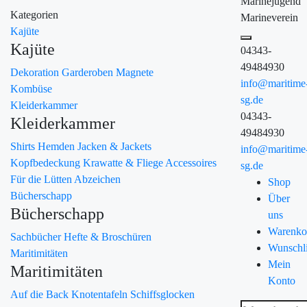
Marinejugend
Kategorien
Marineverein
Kajüte
Kajüte
04343-
49484930
Dekoration
Garderoben
Magnete
info@maritime
Kombüse
sg.de
Kleiderkammer
04343-
Kleiderkammer
49484930
Shirts
Hemden
Jacken & Jackets
info@maritime
Kopfbedeckung
Krawatte & Fliege
Accessoires
sg.de
Für die Lütten
Abzeichen
Shop
Bücherschapp
Über
Bücherschapp
uns
Warenko
Sachbücher
Hefte & Broschüren
Wunschli
Maritimitäten
Mein
Maritimitäten
Konto
Auf die Back
Knotentafeln
Schiffsglocken