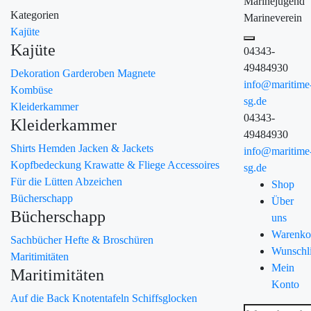
Marinejugend
Kategorien
Marineverein
Kajüte
Kajüte
04343-
49484930
Dekoration
Garderoben
Magnete
info@maritime
Kombüse
sg.de
Kleiderkammer
04343-
Kleiderkammer
49484930
Shirts
Hemden
Jacken & Jackets
info@maritime
Kopfbedeckung
Krawatte & Fliege
Accessoires
sg.de
Für die Lütten
Abzeichen
Shop
Bücherschapp
Über
Bücherschapp
uns
Warenko
Sachbücher
Hefte & Broschüren
Wunschli
Maritimitäten
Mein
Maritimitäten
Konto
Auf die Back
Knotentafeln
Schiffsglocken