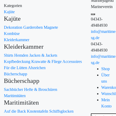
Marinejugend
Kategorien
Marineverein
Kajüte
Kajüte
04343-
49484930
Dekoration
Garderoben
Magnete
info@maritime
Kombüse
sg.de
Kleiderkammer
04343-
Kleiderkammer
49484930
Shirts
Hemden
Jacken & Jackets
info@maritime
Kopfbedeckung
Krawatte & Fliege
Accessoires
sg.de
Für die Lütten
Abzeichen
Shop
Bücherschapp
Über
Bücherschapp
uns
Warenko
Sachbücher
Hefte & Broschüren
Wunschli
Maritimitäten
Mein
Maritimitäten
Konto
Auf die Back
Knotentafeln
Schiffsglocken