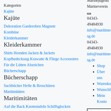
Marinejugend
Kategorien
Marineverein
Kajüte
Kajüte
04343-
49484930
Dekoration
Garderoben
Magnete
info@maritime
Kombüse
sg.de
Kleiderkammer
04343-
Kleiderkammer
49484930
Shirts
Hemden
Jacken & Jackets
info@maritime
Kopfbedeckung
Krawatte & Fliege
Accessoires
sg.de
Für die Lütten
Abzeichen
Shop
Bücherschapp
Über
Bücherschapp
uns
Warenko
Sachbücher
Hefte & Broschüren
Wunschli
Maritimitäten
Mein
Maritimitäten
Konto
Auf die Back
Knotentafeln
Schiffsglocken