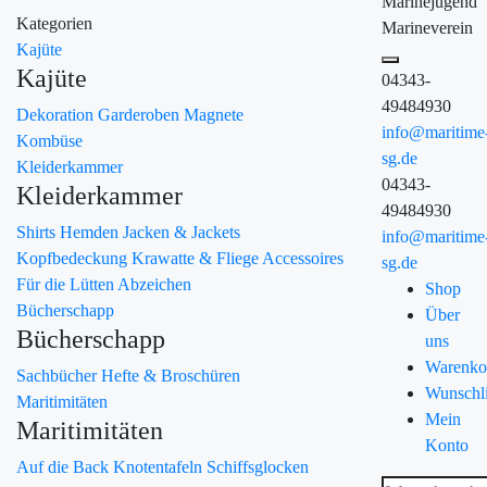
Marinejugend
Kategorien
Marineverein
Kajüte
Kajüte
04343-
49484930
Dekoration
Garderoben
Magnete
info@maritime
Kombüse
sg.de
Kleiderkammer
04343-
Kleiderkammer
49484930
Shirts
Hemden
Jacken & Jackets
info@maritime
Kopfbedeckung
Krawatte & Fliege
Accessoires
sg.de
Für die Lütten
Abzeichen
Shop
Bücherschapp
Über
Bücherschapp
uns
Warenko
Sachbücher
Hefte & Broschüren
Wunschli
Maritimitäten
Mein
Maritimitäten
Konto
Auf die Back
Knotentafeln
Schiffsglocken