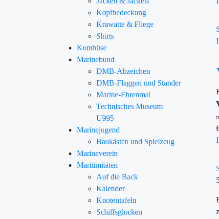
Jacken & Jackets
Kopfbedeckung
Krawatte & Fliege
Shirts
Kombüse
Marinebund
DMB-Abzeichen
DMB-Flaggen und Stander
Marine-Ehrenmal
Technisches Museum
m
U995
Marinejugend
Baukästen und Spielzeug
Marineverein
Maritimitäten
Auf die Back
Kalender
Knotentafeln
Schiffsglocken