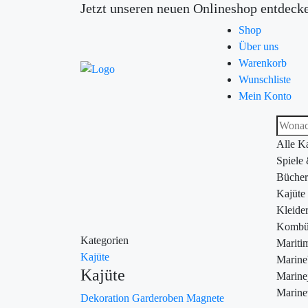
Jetzt unseren neuen Onlineshop entdeck
Shop
Über uns
Warenkorb
Wunschliste
Mein Konto
Alle K
Spiele
Bücher
Kajüte
Kleide
Kombü
Kategorien
Maritim
Kajüte
Marin
Kajüte
Marine
Marine
Dekoration
Garderoben
Magnete