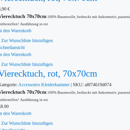
8,90
€
Vierecktuch 70x70cm
100% Baumwolle, bedruckt mit Ankermotiv, passen
itbestellen!
Ausführung in rot
In den Warenkorb
Zur Wunschliste hinzufügen
Schnellansicht
In den Warenkorb
Zur Wunschliste hinzufügen
Vierecktuch, rot, 70x70cm
Kategorie:
Accessoires
Kleiderkammer
|
SKU:
a8f74619d074
Vierecktuch 70x70cm
100% Baumwolle, bedruckt mit Ankermotiv, passen
itbestellen!
Ausführung in rot
€
8.90
In den Warenkorb
Zur Wunschliste hinzufügen