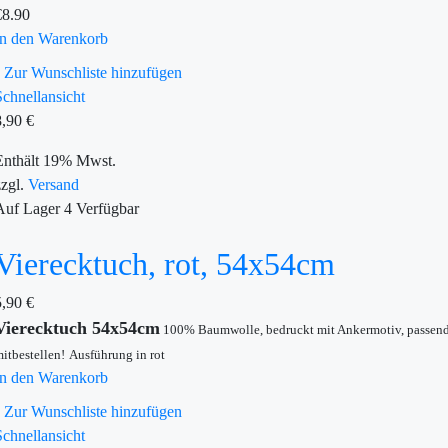
€
8.90
In den Warenkorb
Zur Wunschliste hinzufügen
Schnellansicht
8,90
€
Enthält 19% Mwst.
zzgl.
Versand
Auf Lager
4
Verfügbar
Vierecktuch, rot, 54x54cm
5,90
€
Vierecktuch 54x54cm
100% Baumwolle, bedruckt mit Ankermotiv, passen
itbestellen!
Ausführung in rot
In den Warenkorb
Zur Wunschliste hinzufügen
Schnellansicht