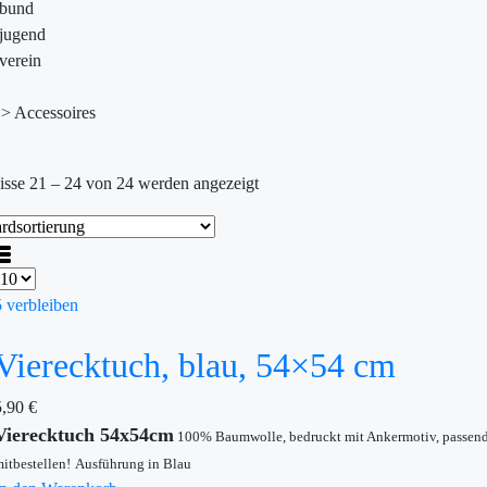
ebund
jugend
verein
>
Accessoires
isse 21 – 24 von 24 werden angezeigt
5 verbleiben
Vierecktuch, blau, 54×54 cm
5,90
€
Vierecktuch 54x54cm
100% Baumwolle, bedruckt mit Ankermotiv, passen
itbestellen!
Ausführung in Blau