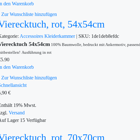
In den Warenkorb
Zur Wunschliste hinzufügen
Vierecktuch, rot, 54x54cm
Kategorie:
Accessoires
Kleiderkammer
|
SKU:
1de1deb8efdc
Vierecktuch 54x54cm
100% Baumwolle, bedruckt mit Ankermotiv, passen
itbestellen!
Ausführung in rot
€
5.90
In den Warenkorb
Zur Wunschliste hinzufügen
Schnellansicht
5,90
€
Enthält 19% Mwst.
zzgl.
Versand
Auf Lager
15
Verfügbar
Vierecktuch, rot, 70x70cm