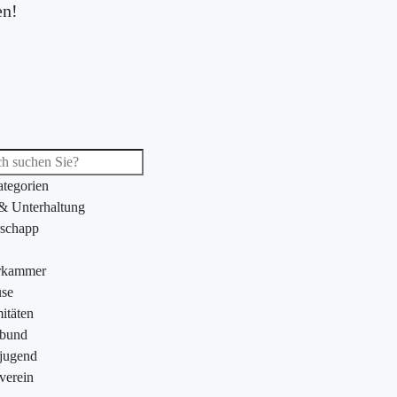
en!
ategorien
 & Unterhaltung
schapp
rkammer
se
itäten
ebund
jugend
verein