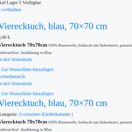
Auf Lager
5
Verfügbar
4 verbleiben
Vierecktuch, blau, 70×70 cm
8,90
€
Vierecktuch 70x70cm
100% Baumwolle, bedruckt mit Ankermotiv, passen
itbestellen!
Ausführung in Blau
In den Warenkorb
Zur Wunschliste hinzufügen
Schnellansicht
In den Warenkorb
Zur Wunschliste hinzufügen
Vierecktuch, blau, 70×70 cm
Kategorie:
Accessoires
Kleiderkammer
|
Vierecktuch 70x70cm
100% Baumwolle, bedruckt mit Ankermotiv, passen
itbestellen!
Ausführung in Blau