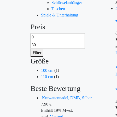
Schlüsselanhänger
Taschen
Spiele & Unterhaltung
Preis
m
Filter
Größe
100 cm
(1)
110 cm
(1)
Beste Bewertung
Krawattennadel, DMB, Silber
7,90
€
Enthält 19% Mwst.
m
zzgl.
Versand