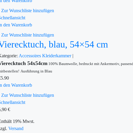
In den Warenkorb
Zur Wunschliste hinzufügen
Schnellansicht
In den Warenkorb
Zur Wunschliste hinzufügen
Vierecktuch, blau, 54×54 cm
Kategorie:
Accessoires
Kleiderkammer
|
Vierecktuch 54x54cm
100% Baumwolle, bedruckt mit Ankermotiv, passen
itbestellen!
Ausführung in Blau
€
5.90
In den Warenkorb
Zur Wunschliste hinzufügen
Schnellansicht
5,90
€
Enthält 19% Mwst.
zzgl.
Versand