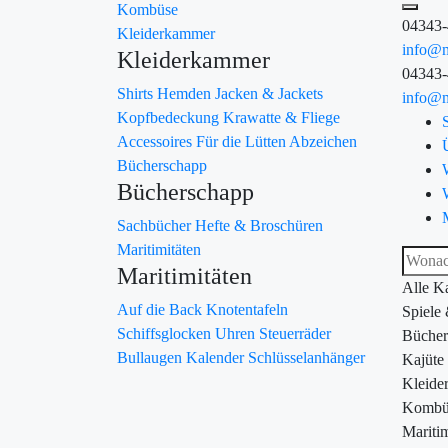
Kombüse
04343
Kleiderkammer
info@m
Kleiderkammer
04343
Shirts
Hemden
Jacken & Jackets
info@m
Kopfbedeckung
Krawatte & Fliege
Accessoires
Für die Lütten
Abzeichen
Bücherschapp
Bücherschapp
Sachbücher
Hefte & Broschüren
Maritimitäten
Maritimitäten
Alle K
Auf die Back
Knotentafeln
Spiele
Schiffsglocken
Uhren
Steuerräder
Bücher
Bullaugen
Kalender
Schlüsselanhänger
Kajüte
Kleide
Kombü
Maritim