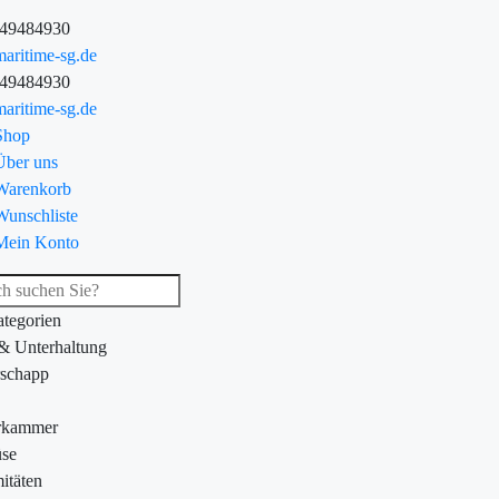
-49484930
aritime-sg.de
-49484930
aritime-sg.de
Shop
Über uns
Warenkorb
Wunschliste
Mein Konto
ategorien
 & Unterhaltung
schapp
rkammer
se
itäten