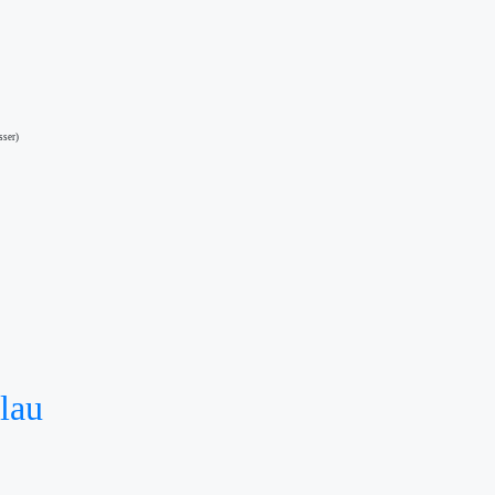
sser)
lau