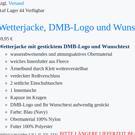
zzgl.
Versand
Auf Lager
44
Verfügbar
Wetterjacke, DMB-Logo und Wunsch
59,95
€
Wetterjacke mit gesticktem DMB-Logo und Wunschtext
wasserabweisendes und atmungsaktives Obermaterial
weiches Innenfutter aus Fleece
Ärmelbund durch Klett weitenverstellbar
verdeckter Reißverschluss
2 seitliche Einschubtaschen
1 Innentasche
Kapuze im Kragen
DMB-Logo und Ihr Wunschtext aufwendig gestickt
Farbe: Blau (Navy)
Obermaterial 100% Nylon
Futter 100% Polyester
BITTE LÄNGERE LIEFERZEIT B
rhältlich in den Größen: S, M, L, XL, XXL, XXXL