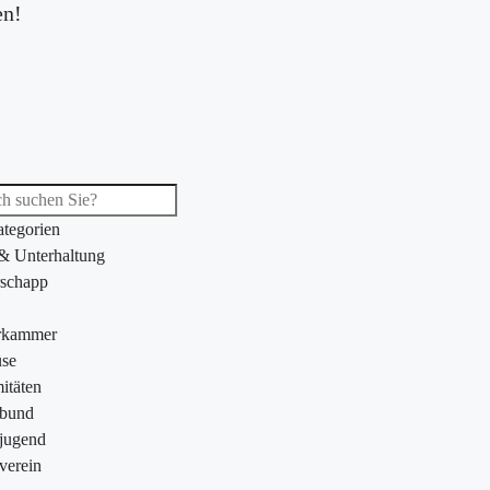
en!
ategorien
 & Unterhaltung
schapp
rkammer
se
itäten
ebund
jugend
verein