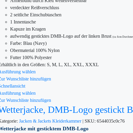
Ärmelbund durch Klett weitenverstellbar
verdeckter Reißverschluss
2 seitliche Einschubtaschen
1 Innentasche
Kapuze im Kragen
aufwendig gesticktes DMB-Logo auf der linken Brust
(ca. 6cm Durchme
Farbe: Blau (Navy)
Obermaterial 100% Nylon
Futter 100% Polyester
Erhältlich in den Größen: S, M, L, XL, XXL, XXXL
Ausführung wählen
Zur Wunschliste hinzufügen
Schnellansicht
Ausführung wählen
Zur Wunschliste hinzufügen
Wetterjacke, DMB-Logo gestickt B
Kategorie:
Jacken & Jackets
Kleiderkammer
|
SKU:
6544035c0c76
Wetterjacke mit gesticktem DMB-Logo