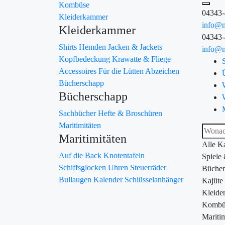
Kombüse
04343
Kleiderkammer
info@m
Kleiderkammer
04343
Shirts
Hemden
Jacken & Jackets
info@m
Kopfbedeckung
Krawatte & Fliege
Accessoires
Für die Lütten
Abzeichen
Bücherschapp
Bücherschapp
Sachbücher
Hefte & Broschüren
Maritimitäten
Maritimitäten
Alle K
Auf die Back
Knotentafeln
Spiele
Schiffsglocken
Uhren
Steuerräder
Bücher
Bullaugen
Kalender
Schlüsselanhänger
Kajüte
Kleide
Kombü
Maritim