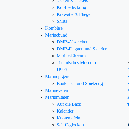
Jacken & Jackets
Kopfbedeckung
Krawatte & Fliege
Shirts
Kombüse
Marinebund
DMB-Abzeichen
DMB-Flaggen und Stander
Marine-Ehrenmal
Technisches Museum
U995
Marinejugend
Baukästen und Spielzeug
Marineverein
Maritimitäten
Auf die Back
Kalender
Knotentafeln
Schiffsglocken