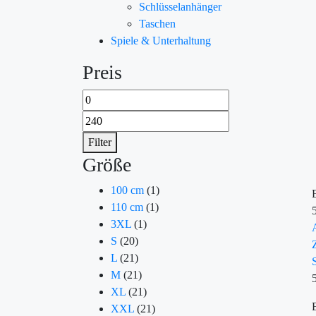
Schlüsselanhänger
Taschen
Spiele & Unterhaltung
Preis
Filter
Größe
100 cm
(1)
110 cm
(1)
3XL
(1)
S
(20)
L
(21)
M
(21)
XL
(21)
XXL
(21)