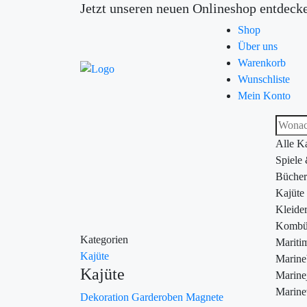
Jetzt unseren neuen Onlineshop entdeck
Shop
Über uns
Warenkorb
Wunschliste
Mein Konto
Alle K
Spiele
Bücher
Kajüte
Kleide
Kombü
Kategorien
Maritim
Kajüte
Marin
Kajüte
Marine
Marine
Dekoration
Garderoben
Magnete