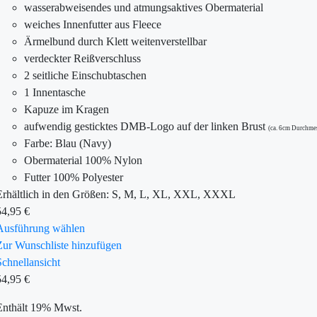
wasserabweisendes und atmungsaktives Obermaterial
weiches Innenfutter aus Fleece
Ärmelbund durch Klett weitenverstellbar
verdeckter Reißverschluss
2 seitliche Einschubtaschen
1 Innentasche
Kapuze im Kragen
aufwendig gesticktes DMB-Logo auf der linken Brust
(ca. 6cm Durchme
Farbe: Blau (Navy)
Obermaterial 100% Nylon
Futter 100% Polyester
Erhältlich in den Größen: S, M, L, XL, XXL, XXXL
54,95
€
Ausführung wählen
Zur Wunschliste hinzufügen
Schnellansicht
54,95
€
Enthält 19% Mwst.