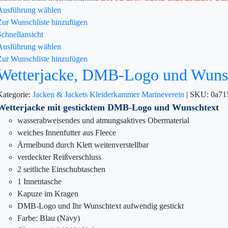
Ausführung wählen
Zur Wunschliste hinzufügen
Schnellansicht
Ausführung wählen
Zur Wunschliste hinzufügen
Wetterjacke, DMB-Logo und Wunsch
Kategorie:
Jacken & Jackets
Kleiderkammer
Marineverein
|
SKU:
0a71
Wetterjacke mit gesticktem DMB-Logo und Wunschtext
wasserabweisendes und atmungsaktives Obermaterial
weiches Innenfutter aus Fleece
Ärmelbund durch Klett weitenverstellbar
verdeckter Reißverschluss
2 seitliche Einschubtaschen
1 Innentasche
Kapuze im Kragen
DMB-Logo und Ihr Wunschtext aufwendig gestickt
Farbe: Blau (Navy)