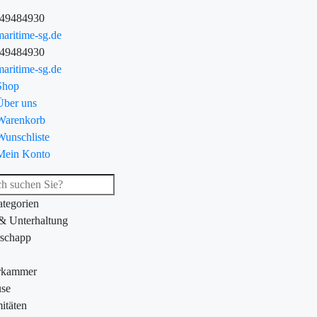
-49484930
aritime-sg.de
-49484930
aritime-sg.de
Shop
Über uns
Warenkorb
Wunschliste
Mein Konto
ategorien
 & Unterhaltung
schapp
rkammer
se
itäten