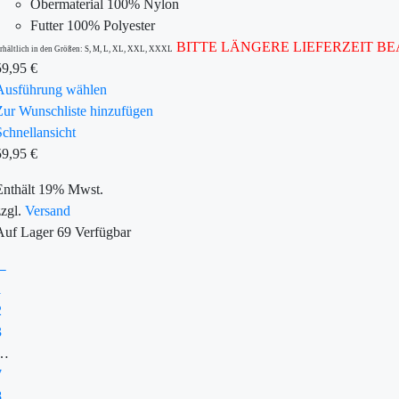
Obermaterial 100% Nylon
Futter 100% Polyester
BITTE LÄNGERE LIEFERZEIT B
rhältlich in den Größen: S, M, L, XL, XXL, XXXL
59,95
€
Ausführung wählen
Zur Wunschliste hinzufügen
Schnellansicht
59,95
€
Enthält 19% Mwst.
zzgl.
Versand
Auf Lager
69
Verfügbar
←
1
2
3
…
7
8