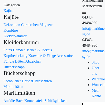
Marinejugend
Kategorien
Marineverein
Kajüte
Kajüte
04343-
49484930
Dekoration
Garderoben
Magnete
info@maritime
Kombüse
sg.de
Kleiderkammer
04343-
Kleiderkammer
49484930
Shirts
Hemden
Jacken & Jackets
info@maritime
Kopfbedeckung
Krawatte & Fliege
Accessoires
sg.de
Für die Lütten
Abzeichen
Shop
Bücherschapp
Über
Bücherschapp
uns
Warenko
Sachbücher
Hefte & Broschüren
Wunschli
Maritimitäten
Mein
Maritimitäten
Konto
Auf die Back
Knotentafeln
Schiffsglocken