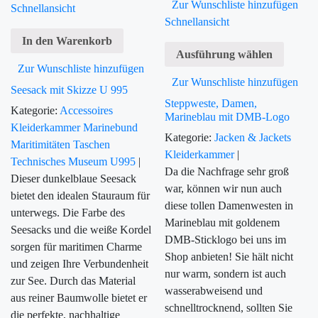
Zur Wunschliste hinzufügen
Schnellansicht
Schnellansicht
In den Warenkorb
Ausführung wählen
Zur Wunschliste hinzufügen
Zur Wunschliste hinzufügen
Seesack mit Skizze U 995
Steppweste, Damen,
Kategorie:
Accessoires
Marineblau mit DMB-Logo
Kleiderkammer
Marinebund
Kategorie:
Jacken & Jackets
Maritimitäten
Taschen
Kleiderkammer
|
Technisches Museum U995
|
Da die Nachfrage sehr groß
Dieser dunkelblaue Seesack
war, können wir nun auch
bietet den idealen Stauraum für
diese tollen Damenwesten in
unterwegs. Die Farbe des
Marineblau mit goldenem
Seesacks und die weiße Kordel
DMB-Sticklogo bei uns im
sorgen für maritimen Charme
Shop anbieten! Sie hält nicht
und zeigen Ihre Verbundenheit
nur warm, sondern ist auch
zur See. Durch das Material
wasserabweisend und
aus reiner Baumwolle bietet er
schnelltrocknend, sollten Sie
die perfekte, nachhaltige