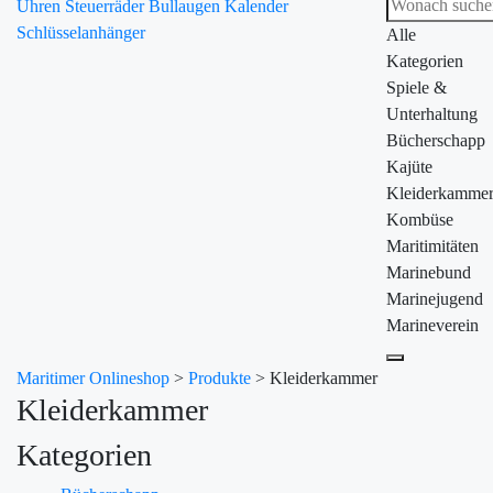
Uhren
Steuerräder
Bullaugen
Kalender
Schlüsselanhänger
Alle
Kategorien
Spiele &
Unterhaltung
Bücherschapp
Kajüte
Kleiderkamme
Kombüse
Maritimitäten
Marinebund
Marinejugend
Marineverein
Maritimer Onlineshop
>
Produkte
>
Kleiderkammer
Kleiderkammer
Kategorien