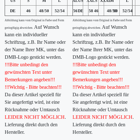
US
S
M
L
XL
US
XXL
S
XXXL
M
L
DE
46
48/50
52/54
56
DE
58
46
48/50
60
52/54
Abbildung kann vom Original in Farbe und Form
Abbildung kann vom Original in Farbe und Form
Auf Wunsch
Auf Wunsch
geringfügig abweichen.
geringfügig abweichen.
kann ein individueller
kann ein individueller
Schriftzug, z.B. Ihr Name oder
Schriftzug, z.B. Ihr Name oder
der Name Ihrer MK, unter das
der Name Ihrer MK, unter das
DMB-Logo gestickt werden.
DMB-Logo gestickt werden.
!!!Bitte unbedingt den
!!!Bitte unbedingt den
gewünschten Text unter
gewünschten Text unter
Bemerkungen angeben!!!
Bemerkungen angeben!!!
!!!Wichtig - Bitte beachten!!!
!!!Wichtig - Bitte beachten!!!
Da dieser Artikel speziell für
Da dieser Artikel speziell für
Sie angefertigt wird, ist eine
Sie angefertigt wird, ist eine
Rücknahme oder Umtausch
Rücknahme oder Umtausch
LEIDER NICHT MÖGLICH
.
LEIDER NICHT MÖGLICH
.
Lieferung direkt durch den
Lieferung direkt durch den
Hersteller.
Hersteller.