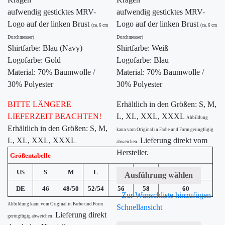
aufwendig gesticktes MRV-
aufwendig gesticktes MRV-
Logo auf der linken Brust
Logo auf der linken Brust
(ca. 6 cm
(ca. 6 cm
Durchmesser)
Durchmesser)
Shirtfarbe: Blau (Navy)
Shirtfarbe: Weiß
Logofarbe: Gold
Logofarbe: Blau
Material: 70% Baumwolle /
Material: 70% Baumwolle /
30% Polyester
30% Polyester
BITTE LÄNGERE
Erhältlich in den Größen: S, M,
LIEFERZEIT BEACHTEN!
L, XL, XXL, XXXL
Abbildung
Erhältlich in den Größen: S, M,
kann vom Original in Farbe und Form geringfügig
L, XL, XXL, XXXL
Lieferung direkt vom
abweichen.
Hersteller.
Größentabelle
US
S
M
L
XL
XXL
XXXL
Ausführung wählen
DE
46
48/50
52/54
56
58
60
Zur Wunschliste hinzufügen
Abbildung kann vom Original in Farbe und Form
Schnellansicht
Lieferung direkt
geringfügig abweichen.