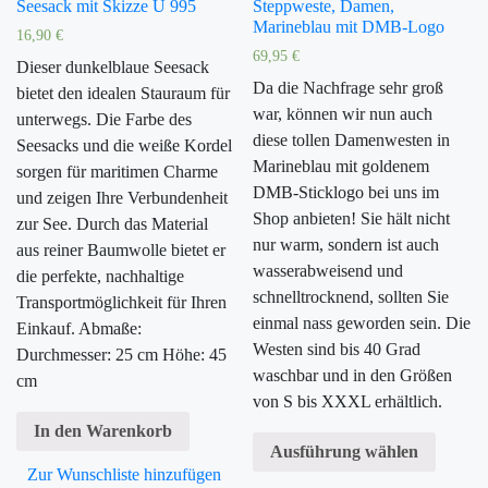
Seesack mit Skizze U 995
Steppweste, Damen,
Marineblau mit DMB-Logo
16,90
€
69,95
€
Dieser dunkelblaue Seesack
Da die Nachfrage sehr groß
bietet den idealen Stauraum für
war, können wir nun auch
unterwegs. Die Farbe des
diese tollen Damenwesten in
Seesacks und die weiße Kordel
Marineblau mit goldenem
sorgen für maritimen Charme
DMB-Sticklogo bei uns im
und zeigen Ihre Verbundenheit
Shop anbieten! Sie hält nicht
zur See. Durch das Material
nur warm, sondern ist auch
aus reiner Baumwolle bietet er
wasserabweisend und
die perfekte, nachhaltige
schnelltrocknend, sollten Sie
Transportmöglichkeit für Ihren
einmal nass geworden sein. Die
Einkauf. Abmaße:
Westen sind bis 40 Grad
Durchmesser: 25 cm Höhe: 45
waschbar und in den Größen
cm
von S bis XXXL erhältlich.
In den Warenkorb
Ausführung wählen
Zur Wunschliste hinzufügen