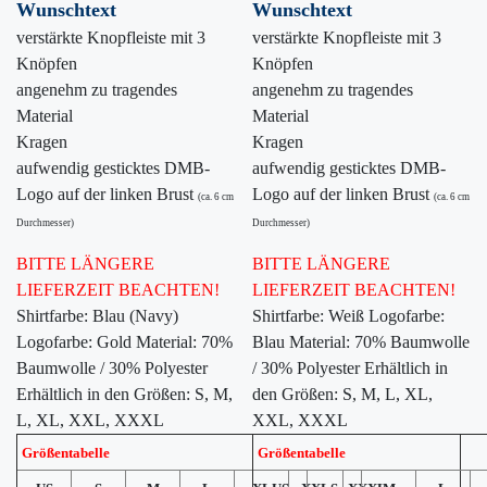
Wunschtext
Wunschtext
verstärkte Knopfleiste mit 3
verstärkte Knopfleiste mit 3
Knöpfen
Knöpfen
angenehm zu tragendes
angenehm zu tragendes
Material
Material
Kragen
Kragen
aufwendig gesticktes DMB-
aufwendig gesticktes DMB-
Logo auf der linken Brust
Logo auf der linken Brust
(ca. 6 cm
(ca. 6 cm
Durchmesser)
Durchmesser)
BITTE LÄNGERE
BITTE LÄNGERE
LIEFERZEIT BEACHTEN!
LIEFERZEIT BEACHTEN!
Shirtfarbe: Blau (Navy)
Shirtfarbe: Weiß Logofarbe:
Logofarbe: Gold Material: 70%
Blau Material: 70% Baumwolle
Baumwolle / 30% Polyester
/ 30% Polyester Erhältlich in
Erhältlich in den Größen: S, M,
den Größen: S, M, L, XL,
L, XL, XXL, XXXL
XXL, XXXL
Größentabelle
Größentabelle