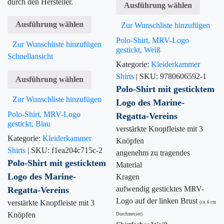
durch den Hersteller.
Ausführung wählen
Ausführung wählen
Zur Wunschliste hinzufügen
Polo-Shirt, MRV-Logo
Zur Wunschliste hinzufügen
gestickt, Weiß
Schnellansicht
Kategorie:
Kleiderkammer
Shirts
|
SKU:
9780606592-1
Ausführung wählen
Polo-Shirt mit gesticktem
Zur Wunschliste hinzufügen
Logo des Marine-
Polo-Shirt, MRV-Logo
Regatta-Vereins
gestickt, Blau
verstärkte Knopfleiste mit 3
Kategorie:
Kleiderkammer
Knöpfen
Shirts
|
SKU:
f1ea204c715c-2
angenehm zu tragendes
Polo-Shirt mit gesticktem
Material
Logo des Marine-
Kragen
aufwendig gesticktes MRV-
Regatta-Vereins
Logo auf der linken Brust
verstärkte Knopfleiste mit 3
(ca. 6 cm
Knöpfen
Durchmesser)