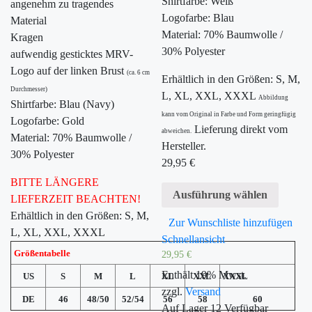
Shirtfarbe: Weiß
angenehm zu tragendes
Logofarbe: Blau
Material
Material: 70% Baumwolle /
Kragen
30% Polyester
aufwendig gesticktes MRV-
Logo auf der linken Brust
(ca. 6 cm
Erhältlich in den Größen: S, M,
Durchmesser)
L, XL, XXL, XXXL
Abbildung
Shirtfarbe: Blau (Navy)
kann vom Original in Farbe und Form geringfügig
Logofarbe: Gold
Lieferung direkt vom
abweichen.
Material: 70% Baumwolle /
Hersteller.
30% Polyester
29,95
€
BITTE LÄNGERE
Ausführung wählen
LIEFERZEIT BEACHTEN!
Erhältlich in den Größen: S, M,
Zur Wunschliste hinzufügen
L, XL, XXL, XXXL
Schnellansicht
Größentabelle
29,95
€
Enthält 19% Mwst.
US
S
M
L
XL
XXL
XXXL
zzgl.
Versand
DE
46
48/50
52/54
56
58
60
Auf Lager
12
Verfügbar