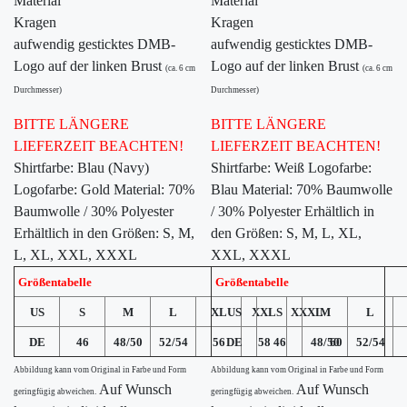
Material
Material
Kragen
Kragen
aufwendig gesticktes DMB-
aufwendig gesticktes DMB-
Logo auf der linken Brust
Logo auf der linken Brust
(ca. 6 cm
(ca. 6 cm
Durchmesser)
Durchmesser)
BITTE LÄNGERE
BITTE LÄNGERE
LIEFERZEIT BEACHTEN!
LIEFERZEIT BEACHTEN!
Shirtfarbe: Blau (Navy)
Shirtfarbe: Weiß Logofarbe:
Logofarbe: Gold Material: 70%
Blau Material: 70% Baumwolle
Baumwolle / 30% Polyester
/ 30% Polyester Erhältlich in
Erhältlich in den Größen: S, M,
den Größen: S, M, L, XL,
L, XL, XXL, XXXL
XXL, XXXL
Größentabelle
Größentabelle
US
S
M
L
XL
US
XXL
S
XXXL
M
L
DE
46
48/50
52/54
56
DE
58
46
48/50
60
52/54
Abbildung kann vom Original in Farbe und Form
Abbildung kann vom Original in Farbe und Form
Auf Wunsch
Auf Wunsch
geringfügig abweichen.
geringfügig abweichen.