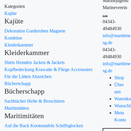
Marinejugend
Kategorien
Marineverein
Kajüte
Kajüte
04343-
49484930
Dekoration
Garderoben
Magnete
info@maritime
Kombüse
sg.de
Kleiderkammer
04343-
Kleiderkammer
49484930
Shirts
Hemden
Jacken & Jackets
info@maritime
Kopfbedeckung
Krawatte & Fliege
Accessoires
sg.de
Für die Lütten
Abzeichen
Shop
Bücherschapp
Über
Bücherschapp
uns
Warenko
Sachbücher
Hefte & Broschüren
Wunschli
Maritimitäten
Mein
Maritimitäten
Konto
Auf die Back
Knotentafeln
Schiffsglocken