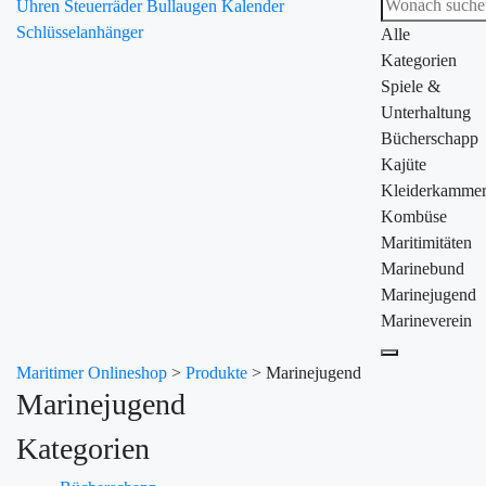
Uhren
Steuerräder
Bullaugen
Kalender
Schlüsselanhänger
Alle
Kategorien
Spiele &
Unterhaltung
Bücherschapp
Kajüte
Kleiderkamme
Kombüse
Maritimitäten
Marinebund
Marinejugend
Marineverein
Maritimer Onlineshop
>
Produkte
>
Marinejugend
Marinejugend
Kategorien