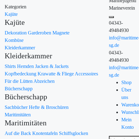
Marinejugend
Kategorien
Marineverein
Kajüte
Kajüte
04343-
49484930
Dekoration
Garderoben
Magnete
info@maritime
Kombüse
sg.de
Kleiderkammer
04343-
Kleiderkammer
49484930
Shirts
Hemden
Jacken & Jackets
info@maritime
Kopfbedeckung
Krawatte & Fliege
Accessoires
sg.de
Für die Lütten
Abzeichen
Shop
Bücherschapp
Über
Bücherschapp
uns
Warenko
Sachbücher
Hefte & Broschüren
Wunschli
Maritimitäten
Mein
Maritimitäten
Konto
Auf die Back
Knotentafeln
Schiffsglocken