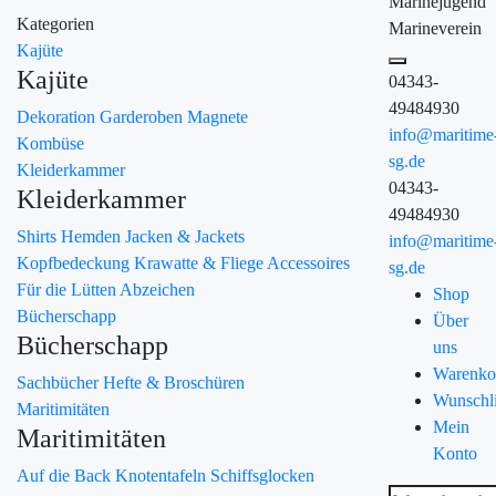
Marinejugend
Kategorien
Marineverein
Kajüte
Kajüte
04343-
49484930
Dekoration
Garderoben
Magnete
info@maritime
Kombüse
sg.de
Kleiderkammer
04343-
Kleiderkammer
49484930
Shirts
Hemden
Jacken & Jackets
info@maritime
Kopfbedeckung
Krawatte & Fliege
Accessoires
sg.de
Für die Lütten
Abzeichen
Shop
Bücherschapp
Über
Bücherschapp
uns
Warenko
Sachbücher
Hefte & Broschüren
Wunschli
Maritimitäten
Mein
Maritimitäten
Konto
Auf die Back
Knotentafeln
Schiffsglocken