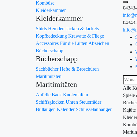
Kombüse
04343
Kleiderkammer
info@m
Kleiderkammer
04343
Shirts
Hemden
Jacken & Jackets
info@m
Kopfbedeckung
Krawatte & Fliege
Accessoires
Für die Lütten
Abzeichen
Bücherschapp
Bücherschapp
Sachbücher
Hefte & Broschüren
Maritimitäten
Maritimitäten
Alle K
Auf die Back
Knotentafeln
Spiele
Schiffsglocken
Uhren
Steuerräder
Bücher
Bullaugen
Kalender
Schlüsselanhänger
Kajüte
Kleide
Kombü
Maritim