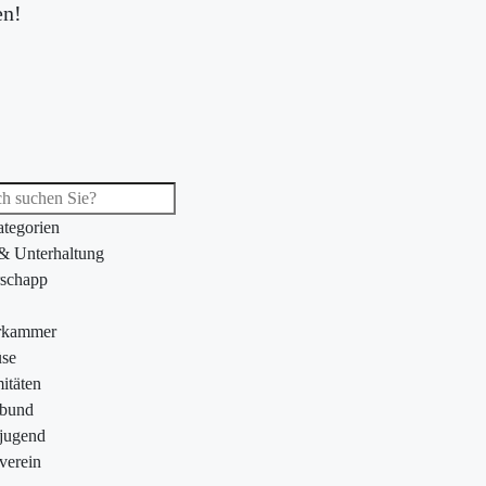
en!
ategorien
 & Unterhaltung
schapp
rkammer
se
itäten
ebund
jugend
verein