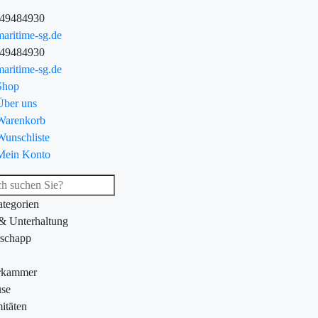
-49484930
aritime-sg.de
-49484930
aritime-sg.de
Shop
Über uns
Warenkorb
Wunschliste
Mein Konto
ategorien
 & Unterhaltung
schapp
rkammer
se
itäten