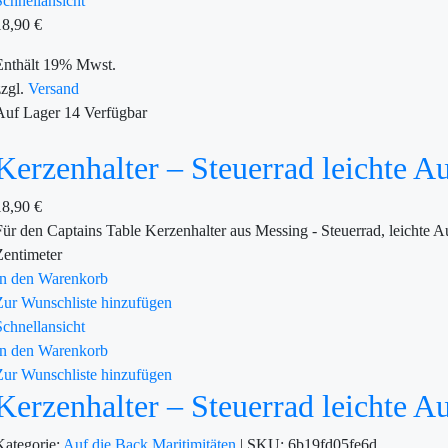
Schnellansicht
18,90
€
Enthält 19% Mwst.
zzgl.
Versand
Auf Lager
14
Verfügbar
Kerzenhalter – Steuerrad leichte A
18,90
€
Für den Captains Table Kerzenhalter aus Messing - Steuerrad, leicht
Zentimeter
In den Warenkorb
Zur Wunschliste hinzufügen
Schnellansicht
In den Warenkorb
Zur Wunschliste hinzufügen
Kerzenhalter – Steuerrad leichte A
Kategorie:
Auf die Back
Maritimitäten
|
SKU:
6b19fd05fe6d