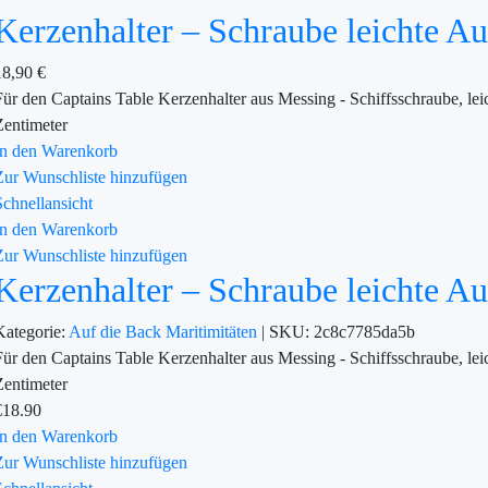
Kerzenhalter – Schraube leichte A
18,90
€
Für den Captains Table Kerzenhalter aus Messing - Schiffsschraube, l
Zentimeter
In den Warenkorb
Zur Wunschliste hinzufügen
Schnellansicht
In den Warenkorb
Zur Wunschliste hinzufügen
Kerzenhalter – Schraube leichte A
Kategorie:
Auf die Back
Maritimitäten
|
SKU:
2c8c7785da5b
Für den Captains Table Kerzenhalter aus Messing - Schiffsschraube, l
Zentimeter
€
18.90
In den Warenkorb
Zur Wunschliste hinzufügen