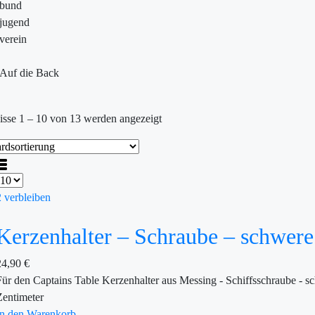
ebund
jugend
verein
Auf die Back
isse 1 – 10 von 13 werden angezeigt
2 verbleiben
Kerzenhalter – Schraube – schwer
24,90
€
Für den Captains Table Kerzenhalter aus Messing - Schiffsschraube -
Zentimeter
In den Warenkorb