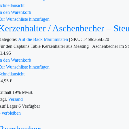
Schnellansicht
In den Warenkorb
Zur Wunschliste hinzufügen
Kerzenhalter / Aschenbecher – Ste
Kategorie:
Auf die Back
Maritimitäten
|
SKU:
14b8c36af320
Für den Captains Table Kerzenhalter aus Messing - Aschenbecher im S
€
14.95
In den Warenkorb
Zur Wunschliste hinzufügen
Schnellansicht
14,95
€
Enthält 19% Mwst.
zzgl.
Versand
Auf Lager
6
Verfügbar
3 verbleiben