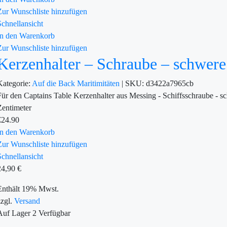
Zur Wunschliste hinzufügen
Schnellansicht
In den Warenkorb
Zur Wunschliste hinzufügen
Kerzenhalter – Schraube – schwer
Kategorie:
Auf die Back
Maritimitäten
|
SKU:
d3422a7965cb
Für den Captains Table Kerzenhalter aus Messing - Schiffsschraube -
Zentimeter
€
24.90
In den Warenkorb
Zur Wunschliste hinzufügen
Schnellansicht
24,90
€
Enthält 19% Mwst.
zzgl.
Versand
Auf Lager
2
Verfügbar