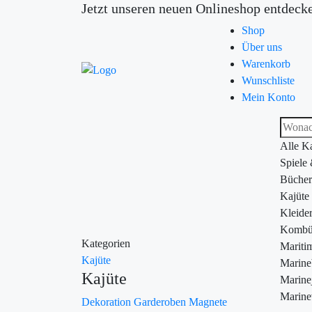
Jetzt unseren neuen Onlineshop entdeck
Shop
Über uns
Warenkorb
Wunschliste
Mein Konto
Alle K
Spiele
Bücher
Kajüte
Kleide
Kombü
Kategorien
Maritim
Kajüte
Marin
Kajüte
Marine
Marine
Dekoration
Garderoben
Magnete