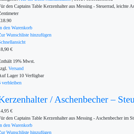
Für den Captains Table Kerzenhalter aus Messing - Steuerrad, leicht
Zentimeter
€
18.90
In den Warenkorb
Zur Wunschliste hinzufügen
Schnellansicht
18,90
€
Enthält 19% Mwst.
zzgl.
Versand
Auf Lager
10
Verfügbar
6 verbleiben
Kerzenhalter / Aschenbecher – Ste
14,95
€
Für den Captains Table Kerzenhalter aus Messing - Aschenbecher im S
In den Warenkorb
Zur Wunschliste hinzufügen