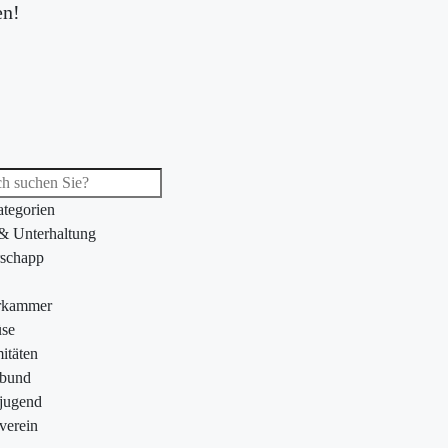
en!
ategorien
 & Unterhaltung
schapp
rkammer
se
itäten
ebund
jugend
verein