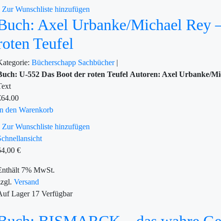
Zur Wunschliste hinzufügen
Buch: Axel Urbanke/Michael Rey 
roten Teufel
Kategorie:
Bücherschapp
Sachbücher
|
Buch: U-552 Das Boot der roten Teufel
Autoren: Axel Urbanke/Mi
Text
€
64.00
In den Warenkorb
Zur Wunschliste hinzufügen
Schnellansicht
64,00
€
Enthält 7% MwSt.
zzgl.
Versand
Auf Lager
17
Verfügbar