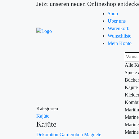
Jetzt unseren neuen Onlineshop entdeck
Shop
Über uns
Warenkorb
Wunschliste
Mein Konto
Alle K
Spiele
Bücher
Kajüte
Kleide
Kombü
Kategorien
Maritim
Kajüte
Marin
Kajüte
Marine
Marine
Dekoration
Garderoben
Magnete