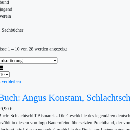
ebund
jugend
verein
>
Sachbücher
isse 1 – 10 von 28 werden angezeigt
4 verbleiben
Buch: Angus Konstam, Schlachtsch
29,90
€
Buch: Schlachtschiff Bismarck - Die Geschichte des legendären deut
erzählt in diesem von Ingo Bauernfeind übersetzten Prachtband, der vo
illustriert wird, die spannende Geschichte der längst zur Legende gew