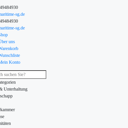
-49484930
aritime-sg.de
-49484930
aritime-sg.de
Shop
Über uns
Warenkorb
Wunschliste
Mein Konto
ategorien
 & Unterhaltung
schapp
rkammer
se
itäten