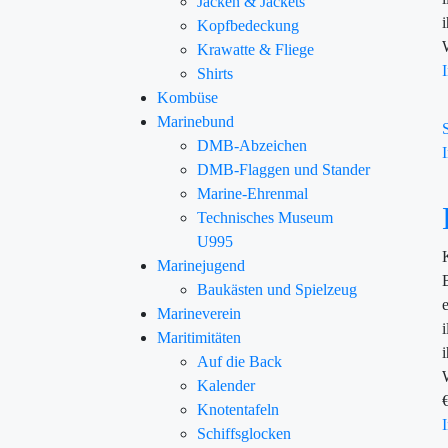
Jacken & Jackets
Kopfbedeckung
Krawatte & Fliege
Shirts
Kombüse
Marinebund
DMB-Abzeichen
DMB-Flaggen und Stander
Marine-Ehrenmal
Technisches Museum
U995
Marinejugend
Baukästen und Spielzeug
Marineverein
Maritimitäten
Auf die Back
Kalender
Knotentafeln
Schiffsglocken