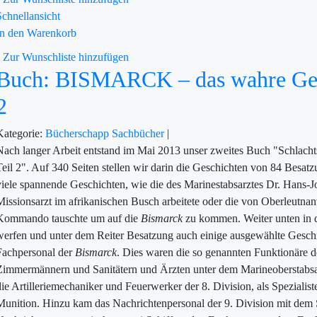
Schnellansicht
In den Warenkorb
Zur Wunschliste hinzufügen
Buch: BISMARCK – das wahre Gesic
2
Kategorie:
Bücherschapp
Sachbücher
|
Nach langer Arbeit entstand im Mai 2013 unser zweites Buch "Schlachts
Teil 2". Auf 340 Seiten stellen wir darin die Geschichten von 84 Besat
viele spannende Geschichten, wie die des Marinestabsarztes Dr. Hans-Jo
Missionsarzt im afrikanischen Busch arbeitete oder die von Oberleutna
Kommando tauschte um auf die
Bismarck
zu kommen. Weiter unten in d
werfen und unter dem Reiter Besatzung auch einige ausgewählte Geschi
Fachpersonal der
Bismarck
. Dies waren die so genannten Funktionäre d
Zimmermännern und Sanitätern und Ärzten unter dem Marineoberstabsa
die Artilleriemechaniker und Feuerwerker der 8. Division, als Spezial
Munition. Hinzu kam das Nachrichtenpersonal der 9. Division mit dem 