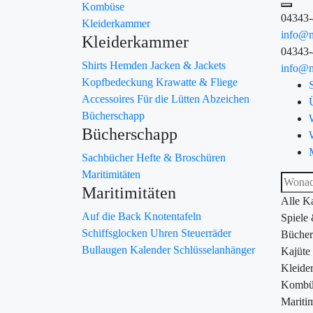
Kombüse
04343
Kleiderkammer
info@m
Kleiderkammer
04343
Shirts
Hemden
Jacken & Jackets
info@m
Kopfbedeckung
Krawatte & Fliege
Accessoires
Für die Lütten
Abzeichen
Bücherschapp
Bücherschapp
Sachbücher
Hefte & Broschüren
Maritimitäten
Maritimitäten
Alle K
Auf die Back
Knotentafeln
Spiele
Schiffsglocken
Uhren
Steuerräder
Bücher
Bullaugen
Kalender
Schlüsselanhänger
Kajüte
Kleide
Kombü
Maritim