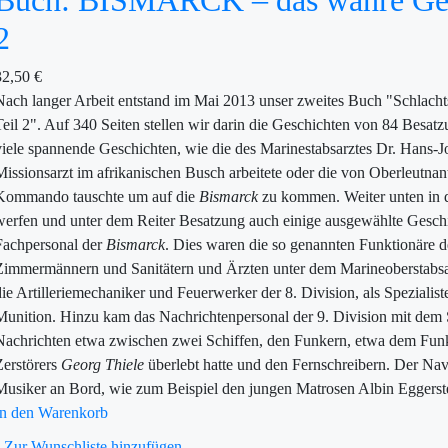
Buch: BISMARCK – das wahre Gesic
2
32,50
€
Nach langer Arbeit entstand im Mai 2013 unser zweites Buch "Schlachts
Teil 2". Auf 340 Seiten stellen wir darin die Geschichten von 84 Besat
viele spannende Geschichten, wie die des Marinestabsarztes Dr. Hans-Jo
Missionsarzt im afrikanischen Busch arbeitete oder die von Oberleutna
Kommando tauschte um auf die
Bismarck
zu kommen. Weiter unten in d
werfen und unter dem Reiter Besatzung auch einige ausgewählte Geschi
Fachpersonal der
Bismarck
. Dies waren die so genannten Funktionäre d
Zimmermännern und Sanitätern und Ärzten unter dem Marineoberstabsa
die Artilleriemechaniker und Feuerwerker der 8. Division, als Spezial
Munition. Hinzu kam das Nachrichtenpersonal der 9. Division mit dem 
Nachrichten etwa zwischen zwei Schiffen, den Funkern, etwa dem Fun
Zerstörers
Georg Thiele
überlebt hatte und den Fernschreibern. Der Nav
Musiker an Bord, wie zum Beispiel den jungen Matrosen Albin Eggerst
In den Warenkorb
Zur Wunschliste hinzufügen