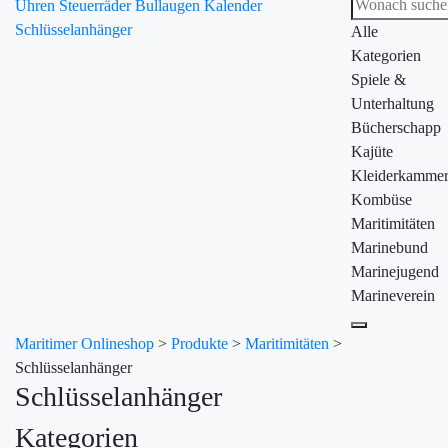
Uhren
Steuerräder
Bullaugen
Kalender
Schlüsselanhänger
Alle
Kategorien
Spiele &
Unterhaltung
Bücherschapp
Kajüte
Kleiderkamme
Kombüse
Maritimitäten
Marinebund
Marinejugend
Marineverein
Maritimer Onlineshop
>
Produkte
>
Maritimitäten
>
Schlüsselanhänger
Schlüsselanhänger
Kategorien