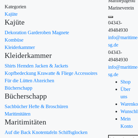
Marinejugend
Kategorien
Marineverein
Kajüte
Kajüte
04343-
49484930
Dekoration
Garderoben
Magnete
info@maritime
Kombüse
sg.de
Kleiderkammer
04343-
Kleiderkammer
49484930
Shirts
Hemden
Jacken & Jackets
info@maritime
Kopfbedeckung
Krawatte & Fliege
Accessoires
sg.de
Für die Lütten
Abzeichen
Shop
Bücherschapp
Über
Bücherschapp
uns
Warenko
Sachbücher
Hefte & Broschüren
Wunschli
Maritimitäten
Mein
Maritimitäten
Konto
Auf die Back
Knotentafeln
Schiffsglocken