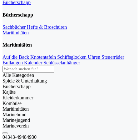
Bücherschapp
Bücherschapp
Sachbücher
Hefte & Broschüren
Maritimitäten
Maritimitäten
Auf die Back
Knotentafeln
Schiffsglocken
Uhren
Steuerräder
Bullaugen
Kalender
Schlüsselanhänger
Alle Kategorien
Spiele & Unterhaltung
Bücherschapp
Kajüte
Kleiderkammer
Kombüse
Maritimitäten
Marinebund
Marinejugend
Marineverein
04343-49484930