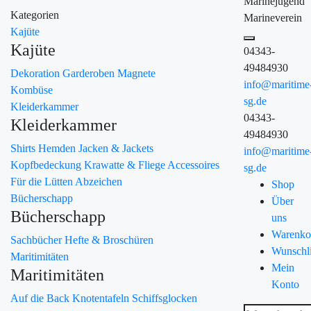
Marinejugend
Kategorien
Marineverein
Kajüte
Kajüte
04343-
49484930
Dekoration
Garderoben
Magnete
info@maritime
Kombüse
sg.de
Kleiderkammer
04343-
Kleiderkammer
49484930
Shirts
Hemden
Jacken & Jackets
info@maritime
Kopfbedeckung
Krawatte & Fliege
Accessoires
sg.de
Für die Lütten
Abzeichen
Shop
Bücherschapp
Über
Bücherschapp
uns
Warenko
Sachbücher
Hefte & Broschüren
Wunschli
Maritimitäten
Mein
Maritimitäten
Konto
Auf die Back
Knotentafeln
Schiffsglocken