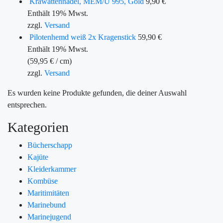
Krawattennadel, MEM/U 995, Gold
9,90
€
Enthält 19% Mwst.
zzgl.
Versand
Pilotenhemd weiß 2x Kragenstick
59,90
€
Enthält 19% Mwst.
(
59,95
€
/ cm)
zzgl.
Versand
Es wurden keine Produkte gefunden, die deiner Auswahl
entsprechen.
Kategorien
Bücherschapp
Kajüte
Kleiderkammer
Kombüse
Maritimitäten
Marinebund
Marinejugend