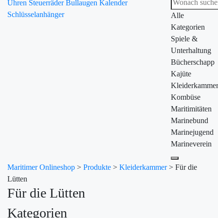
Uhren
Steuerräder
Bullaugen
Kalender
Schlüsselanhänger
Alle
Kategorien
Spiele &
Unterhaltung
Bücherschapp
Kajüte
Kleiderkamme
Kombüse
Maritimitäten
Marinebund
Marinejugend
Marineverein
Maritimer Onlineshop
>
Produkte
>
Kleiderkammer
>
Für die
Lütten
Für die Lütten
Kategorien