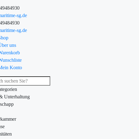
-49484930
aritime-sg.de
-49484930
aritime-sg.de
Shop
Über uns
Warenkorb
Wunschliste
Mein Konto
ategorien
 & Unterhaltung
schapp
rkammer
se
itäten