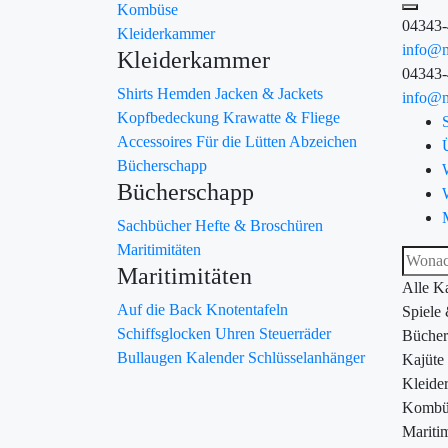
Kombüse
04343
Kleiderkammer
info@m
Kleiderkammer
04343
Shirts
Hemden
Jacken & Jackets
info@m
Kopfbedeckung
Krawatte & Fliege
Accessoires
Für die Lütten
Abzeichen
Bücherschapp
Bücherschapp
Sachbücher
Hefte & Broschüren
Maritimitäten
Maritimitäten
Alle K
Auf die Back
Knotentafeln
Spiele
Schiffsglocken
Uhren
Steuerräder
Bücher
Bullaugen
Kalender
Schlüsselanhänger
Kajüte
Kleide
Kombü
Maritim