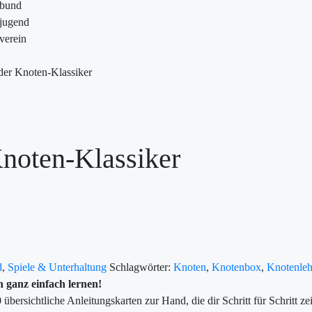
ebund
jugend
verein
der Knoten-Klassiker
noten-Klassiker
d
,
Spiele & Unterhaltung
Schlagwörter:
Knoten
,
Knotenbox
,
Knotenleh
n ganz einfach lernen!
bersichtliche Anleitungskarten zur Hand, die dir Schritt für Schritt ze