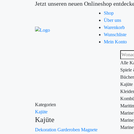
Jetzt unseren neuen Onlineshop entdeck
Shop
Über uns
Warenkorb
Wunschliste
Mein Konto
Alle K
Spiele
Bücher
Kajüte
Kleide
Kombü
Kategorien
Maritim
Kajüte
Marin
Kajüte
Marine
Marine
Dekoration
Garderoben
Magnete