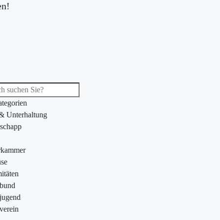
en!
ategorien
 & Unterhaltung
schapp
rkammer
se
itäten
ebund
jugend
verein