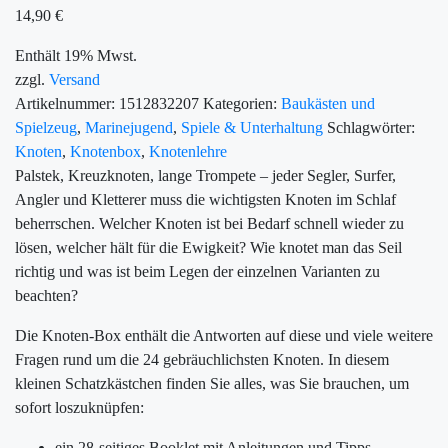
14,90
€
Enthält 19% Mwst.
zzgl.
Versand
Artikelnummer:
1512832207
Kategorien:
Baukästen und
Spielzeug
,
Marinejugend
,
Spiele & Unterhaltung
Schlagwörter:
Knoten
,
Knotenbox
,
Knotenlehre
Palstek, Kreuzknoten, lange Trompete – jeder Segler, Surfer,
Angler und Kletterer muss die wichtigsten Knoten im Schlaf
beherrschen. Welcher Knoten ist bei Bedarf schnell wieder zu
lösen, welcher hält für die Ewigkeit? Wie knotet man das Seil
richtig und was ist beim Legen der einzelnen Varianten zu
beachten?
Die Knoten-Box enthält die Antworten auf diese und viele weitere
Fragen rund um die 24 gebräuchlichsten Knoten. In diesem
kleinen Schatzkästchen finden Sie alles, was Sie brauchen, um
sofort loszuknüpfen:
ein 28-seitiges Booklet mit Anleitungen und Tipps