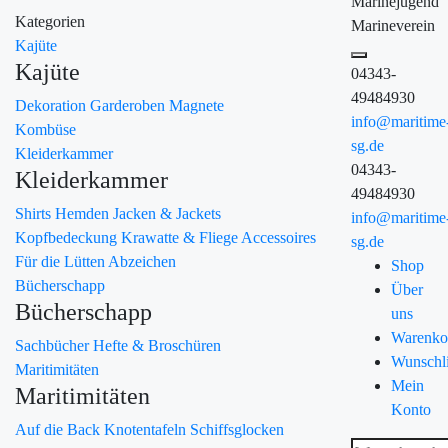
Marinejugend
Kategorien
Marineverein
Kajüte
Kajüte
04343-
49484930
Dekoration
Garderoben
Magnete
info@maritime
Kombüse
sg.de
Kleiderkammer
04343-
Kleiderkammer
49484930
Shirts
Hemden
Jacken & Jackets
info@maritime
Kopfbedeckung
Krawatte & Fliege
Accessoires
sg.de
Für die Lütten
Abzeichen
Shop
Bücherschapp
Über
Bücherschapp
uns
Warenko
Sachbücher
Hefte & Broschüren
Wunschli
Maritimitäten
Mein
Maritimitäten
Konto
Auf die Back
Knotentafeln
Schiffsglocken