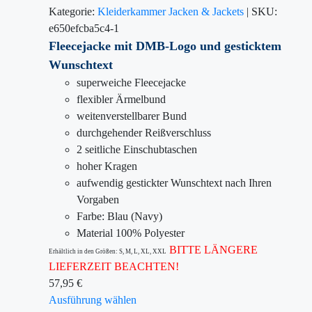
Kategorie:
Kleiderkammer
Jacken & Jackets
|
SKU:
e650efcba5c4-1
Fleecejacke mit DMB-Logo und gesticktem
Wunschtext
superweiche Fleecejacke
flexibler Ärmelbund
weitenverstellbarer Bund
durchgehender Reißverschluss
2 seitliche Einschubtaschen
hoher Kragen
aufwendig gestickter Wunschtext nach Ihren
Vorgaben
Farbe: Blau (Navy)
Material 100% Polyester
BITTE LÄNGERE
Erhältlich in den Größen: S, M, L, XL, XXL
LIEFERZEIT BEACHTEN!
57,95
€
Ausführung wählen