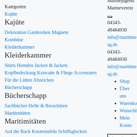
Marinejugend
Kategorien
Marineverein
Kajüte
Kajüte
04343-
49484930
Dekoration
Garderoben
Magnete
info@maritime
Kombüse
sg.de
Kleiderkammer
04343-
Kleiderkammer
49484930
Shirts
Hemden
Jacken & Jackets
info@maritime
Kopfbedeckung
Krawatte & Fliege
Accessoires
sg.de
Für die Lütten
Abzeichen
Shop
Bücherschapp
Über
Bücherschapp
uns
Warenko
Sachbücher
Hefte & Broschüren
Wunschli
Maritimitäten
Mein
Maritimitäten
Konto
Auf die Back
Knotentafeln
Schiffsglocken