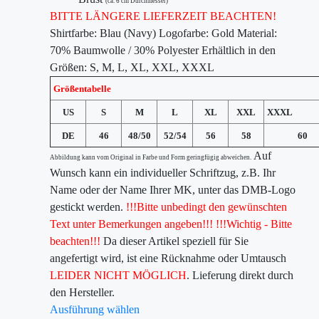
(ca. 6 cm Durchmesser)
BITTE LÄNGERE LIEFERZEIT BEACHTEN!
Shirtfarbe: Blau (Navy) Logofarbe: Gold Material:
70% Baumwolle / 30% Polyester Erhältlich in den
Größen: S, M, L, XL, XXL, XXXL
Größentabelle
US
S
M
L
XL
XXL
XXXL
DE
46
48/50
52/54
56
58
60
Auf
Abbildung kann vom Original in Farbe und Form geringfügig abweichen.
Wunsch kann ein individueller Schriftzug, z.B. Ihr
Name oder der Name Ihrer MK, unter das DMB-Logo
gestickt werden.
!!!Bitte unbedingt den gewünschten
Text unter Bemerkungen angeben!!!
!!!Wichtig - Bitte
beachten!!!
Da dieser Artikel speziell für Sie
angefertigt wird, ist eine Rücknahme oder Umtausch
LEIDER NICHT MÖGLICH
. Lieferung direkt durch
den Hersteller.
Ausführung wählen