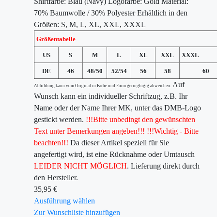
Shirtfarbe: Blau (Navy) Logofarbe: Gold Material:
70% Baumwolle / 30% Polyester Erhältlich in den
Größen: S, M, L, XL, XXL, XXXL
Größentabelle
US
S
M
L
XL
XXL
XXXL
DE
46
48/50
52/54
56
58
60
Auf
Abbildung kann vom Original in Farbe und Form geringfügig abweichen.
Wunsch kann ein individueller Schriftzug, z.B. Ihr
Name oder der Name Ihrer MK, unter das DMB-Logo
gestickt werden.
!!!Bitte unbedingt den gewünschten
Text unter Bemerkungen angeben!!!
!!!Wichtig - Bitte
beachten!!!
Da dieser Artikel speziell für Sie
angefertigt wird, ist eine Rücknahme oder Umtausch
LEIDER NICHT MÖGLICH
. Lieferung direkt durch
den Hersteller.
35,95
€
Ausführung wählen
Zur Wunschliste hinzufügen