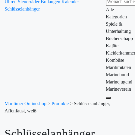
Uhren
Steuerräder
Bullaugen
Kalender
Schlüsselanhänger
Alle
Kategorien
Spiele &
Unterhaltung
Bücherschapp
Kajüte
Kleiderkamme
Kombüse
Maritimitäten
Marinebund
Marinejugend
Marineverein
Maritimer Onlineshop
>
Produkte
>
Schlüsselanhänger,
Affenfaust, weiß
Schlüsselanhänger,