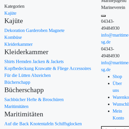
Marinejugend
Kategorien
Marineverein
Kajüte
Kajüte
04343-
49484930
Dekoration
Garderoben
Magnete
info@maritime
Kombüse
sg.de
Kleiderkammer
04343-
Kleiderkammer
49484930
Shirts
Hemden
Jacken & Jackets
info@maritime
Kopfbedeckung
Krawatte & Fliege
Accessoires
sg.de
Für die Lütten
Abzeichen
Shop
Bücherschapp
Über
Bücherschapp
uns
Warenko
Sachbücher
Hefte & Broschüren
Wunschli
Maritimitäten
Mein
Maritimitäten
Konto
Auf die Back
Knotentafeln
Schiffsglocken