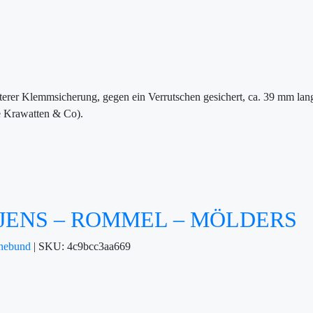
terer Klemmsicherung, gegen ein Verrutschen gesichert, ca. 39 mm lang.
e Krawatten & Co).
ÜTJENS – ROMMEL – MÖLDERS
nebund
|
SKU:
4c9bcc3aa669