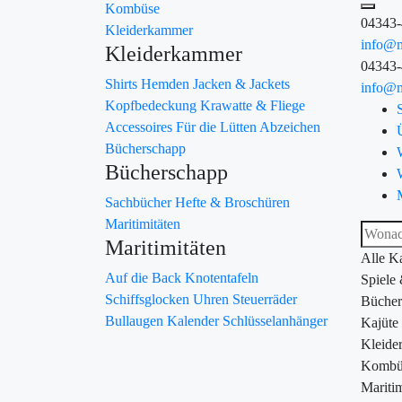
Kombüse
04343
Kleiderkammer
info@m
Kleiderkammer
04343
Shirts
Hemden
Jacken & Jackets
info@m
Kopfbedeckung
Krawatte & Fliege
Accessoires
Für die Lütten
Abzeichen
Bücherschapp
Bücherschapp
Sachbücher
Hefte & Broschüren
Maritimitäten
Maritimitäten
Alle K
Auf die Back
Knotentafeln
Spiele
Schiffsglocken
Uhren
Steuerräder
Bücher
Bullaugen
Kalender
Schlüsselanhänger
Kajüte
Kleide
Kombü
Maritim