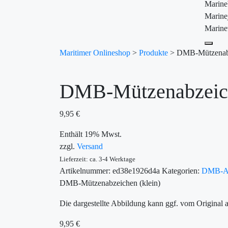
Marin
Marine
Marine
Maritimer Onlineshop
>
Produkte
>
DMB-Mützenabz
DMB-Mützenabzeich
9,95
€
Enthält 19% Mwst.
zzgl.
Versand
Lieferzeit: ca. 3-4 Werktage
Artikelnummer:
ed38e1926d4a
Kategorien:
DMB-Ab
DMB-Mützenabzeichen (klein)
Die dargestellte Abbildung kann ggf. vom Original 
9,95
€