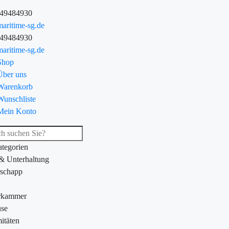
-49484930
aritime-sg.de
-49484930
aritime-sg.de
Shop
Über uns
Warenkorb
Wunschliste
Mein Konto
ategorien
 & Unterhaltung
schapp
rkammer
se
itäten