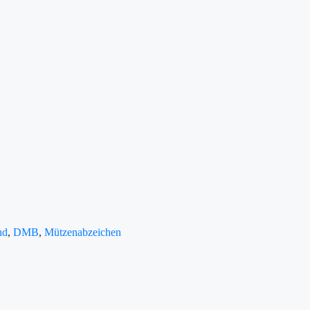
nd
,
DMB
,
Mützenabzeichen