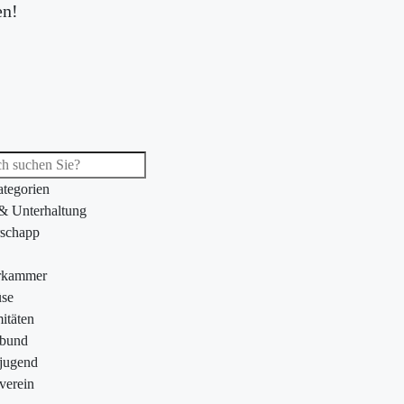
en!
ategorien
 & Unterhaltung
schapp
rkammer
se
itäten
ebund
jugend
verein