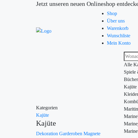
Jetzt unseren neuen Onlineshop entdeck
Shop
Über uns
Warenkorb
Wunschliste
Mein Konto
Alle K
Spiele
Bücher
Kajüte
Kleide
Kombü
Kategorien
Maritim
Kajüte
Marin
Kajüte
Marine
Marine
Dekoration
Garderoben
Magnete