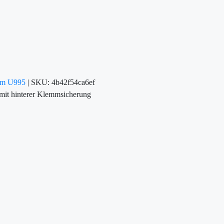
eum U995
|
SKU:
4b42f54ca6ef
mit hinterer Klemmsicherung