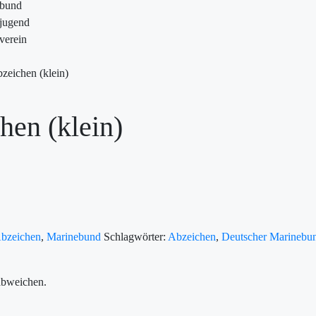
ebund
jugend
verein
eichen (klein)
en (klein)
zeichen
,
Marinebund
Schlagwörter:
Abzeichen
,
Deutscher Marinebu
abweichen.