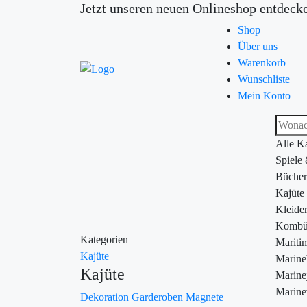
Jetzt unseren neuen Onlineshop entdeck
Shop
Über uns
Warenkorb
Wunschliste
Mein Konto
Alle K
Spiele
Bücher
Kajüte
Kleide
Kombü
Kategorien
Maritim
Kajüte
Marin
Kajüte
Marine
Marine
Dekoration
Garderoben
Magnete