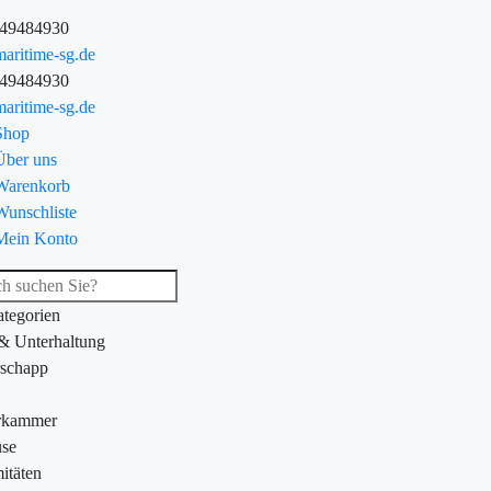
-49484930
aritime-sg.de
-49484930
aritime-sg.de
Shop
Über uns
Warenkorb
Wunschliste
Mein Konto
ategorien
 & Unterhaltung
schapp
rkammer
se
itäten