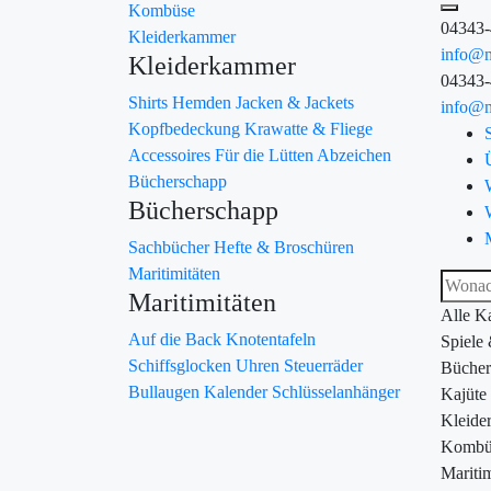
Kombüse
04343
Kleiderkammer
info@m
Kleiderkammer
04343
Shirts
Hemden
Jacken & Jackets
info@m
Kopfbedeckung
Krawatte & Fliege
Accessoires
Für die Lütten
Abzeichen
Bücherschapp
Bücherschapp
Sachbücher
Hefte & Broschüren
Maritimitäten
Maritimitäten
Alle K
Auf die Back
Knotentafeln
Spiele
Schiffsglocken
Uhren
Steuerräder
Bücher
Bullaugen
Kalender
Schlüsselanhänger
Kajüte
Kleide
Kombü
Maritim