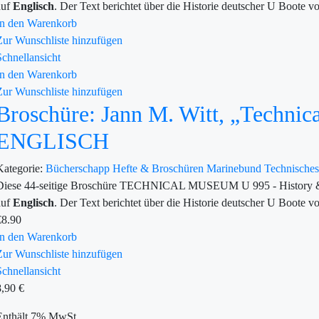
auf
Englisch
. Der Text berichtet über die Historie deutscher U Boote v
In den Warenkorb
Zur Wunschliste hinzufügen
Schnellansicht
In den Warenkorb
Zur Wunschliste hinzufügen
Broschüre: Jann M. Witt, „Techni
ENGLISCH
Kategorie:
Bücherschapp
Hefte & Broschüren
Marinebund
Technisch
Diese 44-seitige Broschüre TECHNICAL MUSEUM U 995 - History & Fac
auf
Englisch
. Der Text berichtet über die Historie deutscher U Boote v
€
8.90
In den Warenkorb
Zur Wunschliste hinzufügen
Schnellansicht
8,90
€
Enthält 7% MwSt.