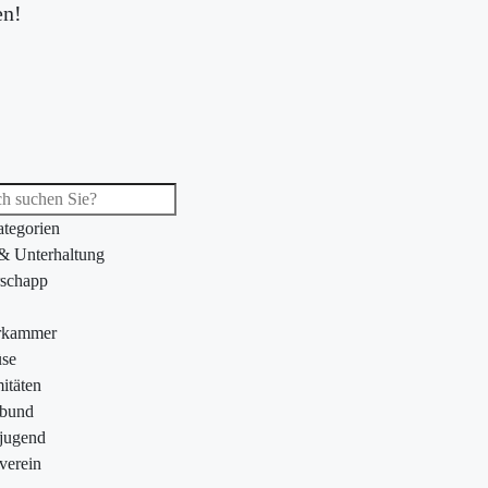
en!
ategorien
 & Unterhaltung
schapp
rkammer
se
itäten
ebund
jugend
verein