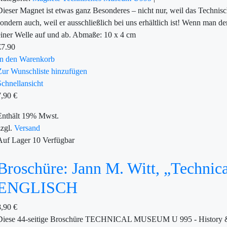
Dieser Magnet ist etwas ganz Besonderes – nicht nur, weil das Techn
sondern auch, weil er ausschließlich bei uns erhältlich ist! Wenn ma
einer Welle auf und ab. Abmaße: 10 x 4 cm
€
7.90
In den Warenkorb
Zur Wunschliste hinzufügen
Schnellansicht
7,90
€
Enthält 19% Mwst.
zzgl.
Versand
Auf Lager
10
Verfügbar
Broschüre: Jann M. Witt, „Techni
ENGLISCH
8,90
€
Diese 44-seitige Broschüre TECHNICAL MUSEUM U 995 - History & Fac