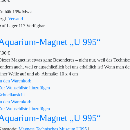
2,00
€
Enthält 19% Mwst.
zzgl.
Versand
Auf Lager
117
Verfügbar
Aquarium-Magnet „U 995“
7,90
€
Dieser Magnet ist etwas ganz Besonderes – nicht nur, weil das Techn
sondern auch, weil er ausschließlich bei uns erhältlich ist! Wenn ma
einer Welle auf und ab. Abmaße: 10 x 4 cm
In den Warenkorb
Zur Wunschliste hinzufügen
Schnellansicht
In den Warenkorb
Zur Wunschliste hinzufügen
Aquarium-Magnet „U 995“
Kategorie:
Magnete
Technisches Museum U995
|