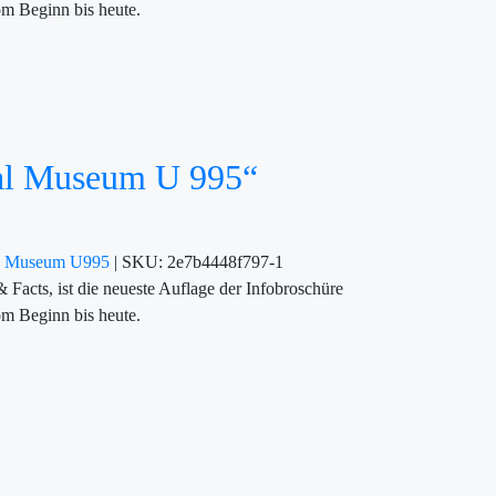
om Beginn bis heute.
cal Museum U 995“
es Museum U995
|
SKU:
2e7b4448f797-1
ts, ist die neueste Auflage der Infobroschüre
om Beginn bis heute.