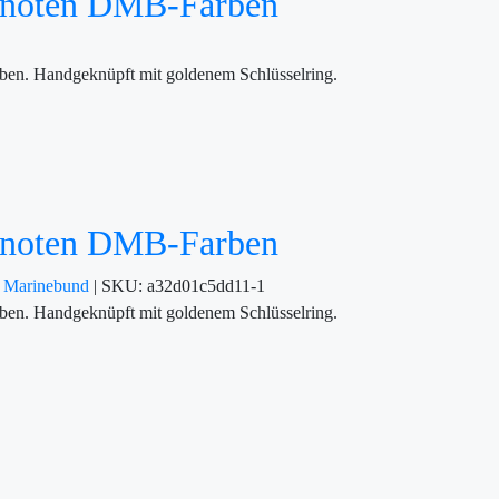
 Knoten DMB-Farben
en. Handgeknüpft mit goldenem Schlüsselring.
 Knoten DMB-Farben
r
Marinebund
|
SKU:
a32d01c5dd11-1
en. Handgeknüpft mit goldenem Schlüsselring.