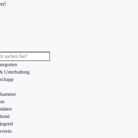
en!
ategorien
 & Unterhaltung
schapp
rkammer
se
itäten
ebund
jugend
verein