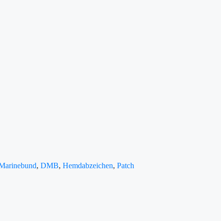
 Marinebund
,
DMB
,
Hemdabzeichen
,
Patch