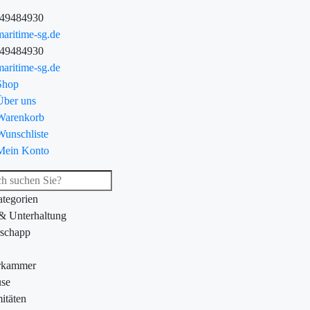
-49484930
aritime-sg.de
-49484930
aritime-sg.de
Shop
Über uns
Warenkorb
Wunschliste
Mein Konto
ategorien
 & Unterhaltung
schapp
rkammer
se
itäten