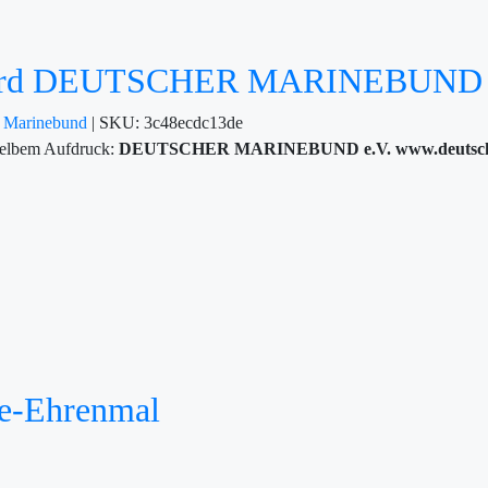
nyard DEUTSCHER MARINEBUND
r
Marinebund
|
SKU:
3c48ecdc13de
gelbem Aufdruck:
DEUTSCHER MARINEBUND e.V.
www.deutsc
ne-Ehrenmal