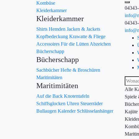
Kombüse
04343
Kleiderkammer
info@m
Kleiderkammer
04343
Shirts
Hemden
Jacken & Jackets
info@m
Kopfbedeckung
Krawatte & Fliege
Accessoires
Für die Lütten
Abzeichen
Bücherschapp
Bücherschapp
Sachbücher
Hefte & Broschüren
Maritimitäten
Maritimitäten
Alle K
Auf die Back
Knotentafeln
Spiele
Schiffsglocken
Uhren
Steuerräder
Bücher
Bullaugen
Kalender
Schlüsselanhänger
Kajüte
Kleide
Kombü
Maritim