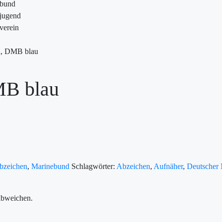
ebund
jugend
verein
, DMB blau
MB blau
zeichen
,
Marinebund
Schlagwörter:
Abzeichen
,
Aufnäher
,
Deutscher
abweichen.