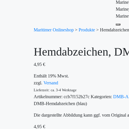
Marin
Marine
Marine
Maritimer Onlineshop
>
Produkte
>
Hemdabzeichen
Hemdabzeichen, D
4,95
€
Enthält 19% Mwst.
zzgl.
Versand
Lieferzeit: ca. 3-4 Werktage
Artikelnummer:
ccb7f152b27c
Kategorien:
DMB-Ab
DMB-Hemdabzeichen (blau)
Die dargestellte Abbildung kann ggf. vom Original 
4,95
€