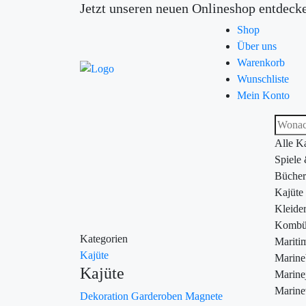
Jetzt unseren neuen Onlineshop entdeck
Shop
Über uns
Warenkorb
Wunschliste
Mein Konto
Alle K
Spiele
Bücher
Kajüte
Kleide
Kombü
Kategorien
Maritim
Kajüte
Marin
Kajüte
Marine
Marine
Dekoration
Garderoben
Magnete