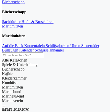
Bücherschapp
Bücherschapp
Sachbücher
Hefte & Broschüren
Maritimitäten
Maritimitäten
Auf die Back
Knotentafeln
Schiffsglocken
Uhren
Steuerräder
Bullaugen
Kalender
Schlüsselanhänger
Alle Kategorien
Spiele & Unterhaltung
Bücherschapp
Kajüte
Kleiderkammer
Kombüse
Maritimitäten
Marinebund
Marinejugend
Marineverein
04343-49484930