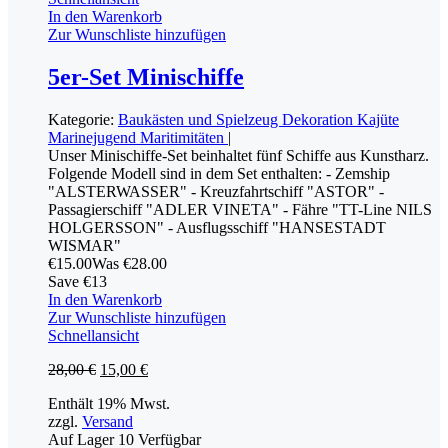
In den Warenkorb
Zur Wunschliste hinzufügen
5er-Set Minischiffe
Kategorie:
Baukästen und Spielzeug
Dekoration
Kajüte
Marinejugend
Maritimitäten
|
Unser Minischiffe-Set beinhaltet fünf Schiffe aus Kunstharz.
Folgende Modell sind in dem Set enthalten: - Zemship
"ALSTERWASSER" - Kreuzfahrtschiff "ASTOR" -
Passagierschiff "ADLER VINETA" - Fähre "TT-Line NILS
HOLGERSSON" - Ausflugsschiff "HANSESTADT
WISMAR"
€
15.00
Was €
28.00
Save €13
In den Warenkorb
Zur Wunschliste hinzufügen
Schnellansicht
28,00
€
15,00
€
Enthält 19% Mwst.
zzgl.
Versand
Auf Lager
10
Verfügbar