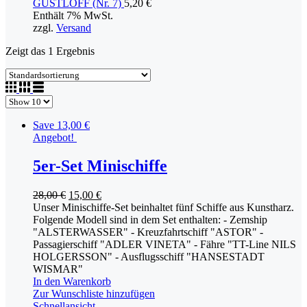
GUSTLOFF (Nr. 7)
5,20
€
Enthält 7% MwSt.
zzgl.
Versand
Zeigt das 1 Ergebnis
Save 13,00 €
Angebot!
5er-Set Minischiffe
28,00
€
15,00
€
Unser Minischiffe-Set beinhaltet fünf Schiffe aus Kunstharz.
Folgende Modell sind in dem Set enthalten: - Zemship
"ALSTERWASSER" - Kreuzfahrtschiff "ASTOR" -
Passagierschiff "ADLER VINETA" - Fähre "TT-Line NILS
HOLGERSSON" - Ausflugsschiff "HANSESTADT
WISMAR"
In den Warenkorb
Zur Wunschliste hinzufügen
Schnellansicht