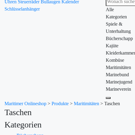
Uhren
Steuerräder
Bullaugen
Kalender
Schlüsselanhänger
Alle
Kategorien
Spiele &
Unterhaltung
Bücherschapp
Kajüte
Kleiderkamme
Kombüse
Maritimitäten
Marinebund
Marinejugend
Marineverein
Maritimer Onlineshop
>
Produkte
>
Maritimitäten
>
Taschen
Taschen
Kategorien