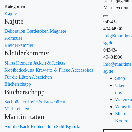
Marinejugend
Kategorien
Marineverein
Kajüte
Kajüte
04343-
49484930
Dekoration
Garderoben
Magnete
info@maritime
Kombüse
sg.de
Kleiderkammer
04343-
Kleiderkammer
49484930
Shirts
Hemden
Jacken & Jackets
info@maritime
Kopfbedeckung
Krawatte & Fliege
Accessoires
sg.de
Für die Lütten
Abzeichen
Shop
Bücherschapp
Über
Bücherschapp
uns
Warenko
Sachbücher
Hefte & Broschüren
Wunschli
Maritimitäten
Mein
Maritimitäten
Konto
Auf die Back
Knotentafeln
Schiffsglocken