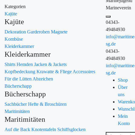
Marinejugend
Kategorien
Marineverein
Kajüte
Kajüte
04343-
49484930
Dekoration
Garderoben
Magnete
info@maritime
Kombüse
sg.de
Kleiderkammer
04343-
Kleiderkammer
49484930
Shirts
Hemden
Jacken & Jackets
info@maritime
Kopfbedeckung
Krawatte & Fliege
Accessoires
sg.de
Für die Lütten
Abzeichen
Shop
Bücherschapp
Über
Bücherschapp
uns
Warenko
Sachbücher
Hefte & Broschüren
Wunschli
Maritimitäten
Mein
Maritimitäten
Konto
Auf die Back
Knotentafeln
Schiffsglocken