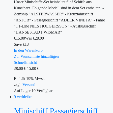
Unser Minischiffe-Set beinhaltet fünf Schiffe aus
Kunstharz. Folgende Modell sind in dem Set enthalten: -
Zemship "ALSTERWASSER" - Kreuzfahrtschiff
"ASTOR" - Passagierschiff "ADLER VINETA" - Fähre
"TT-Line NILS HOLGERSSON" - Ausflugsschiff
"HANSESTADT WISMAR"
€
15.00
Was €
28.00
Save €13
In den Warenkorb
Zur Wunschliste hinzufügen
Schnellansicht
28,00
€
15,00
€
Enthält 19% Mwst.
zzgl.
Versand
Auf Lager
10
Verfügbar
9 verbleiben
Minischiff Passagierschiff