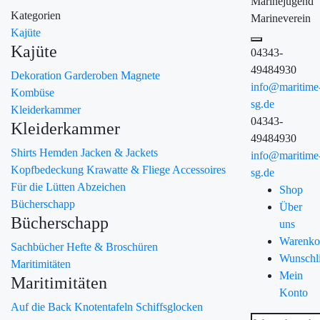
Marinejugend
Kategorien
Marineverein
Kajüte
Kajüte
04343-
49484930
Dekoration
Garderoben
Magnete
info@maritime
Kombüse
sg.de
Kleiderkammer
04343-
Kleiderkammer
49484930
Shirts
Hemden
Jacken & Jackets
info@maritime
Kopfbedeckung
Krawatte & Fliege
Accessoires
sg.de
Für die Lütten
Abzeichen
Shop
Bücherschapp
Über
Bücherschapp
uns
Warenko
Sachbücher
Hefte & Broschüren
Wunschli
Maritimitäten
Mein
Maritimitäten
Konto
Auf die Back
Knotentafeln
Schiffsglocken