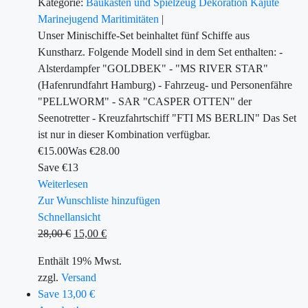
Kategorie:
Baukästen und Spielzeug
Dekoration
Kajüte
Marinejugend
Maritimitäten
|
Unser Minischiffe-Set beinhaltet fünf Schiffe aus
Kunstharz. Folgende Modell sind in dem Set enthalten: -
Alsterdampfer "GOLDBEK" - "MS RIVER STAR"
(Hafenrundfahrt Hamburg) - Fahrzeug- und Personenfähre
"PELLWORM" - SAR "CASPER OTTEN" der
Seenotretter - Kreuzfahrtschiff "FTI MS BERLIN" Das Set
ist nur in dieser Kombination verfügbar.
€
15.00
Was €
28.00
Save €13
Weiterlesen
Zur Wunschliste hinzufügen
Schnellansicht
28,00
€
15,00
€
Enthält 19% Mwst.
zzgl.
Versand
Save 13,00 €