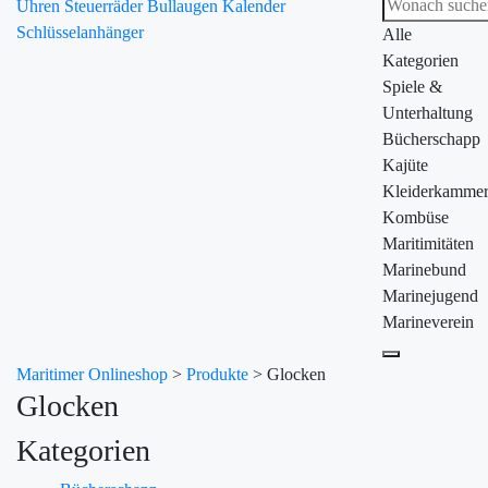
Uhren
Steuerräder
Bullaugen
Kalender
Schlüsselanhänger
Alle
Kategorien
Spiele &
Unterhaltung
Bücherschapp
Kajüte
Kleiderkamme
Kombüse
Maritimitäten
Marinebund
Marinejugend
Marineverein
Maritimer Onlineshop
>
Produkte
>
Glocken
Glocken
Kategorien