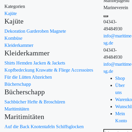
Marinejugend
Kategorien
Marineverein
Kajüte
Kajüte
04343-
49484930
Dekoration
Garderoben
Magnete
info@maritime
Kombüse
sg.de
Kleiderkammer
04343-
Kleiderkammer
49484930
Shirts
Hemden
Jacken & Jackets
info@maritime
Kopfbedeckung
Krawatte & Fliege
Accessoires
sg.de
Für die Lütten
Abzeichen
Shop
Bücherschapp
Über
Bücherschapp
uns
Warenko
Sachbücher
Hefte & Broschüren
Wunschli
Maritimitäten
Mein
Maritimitäten
Konto
Auf die Back
Knotentafeln
Schiffsglocken