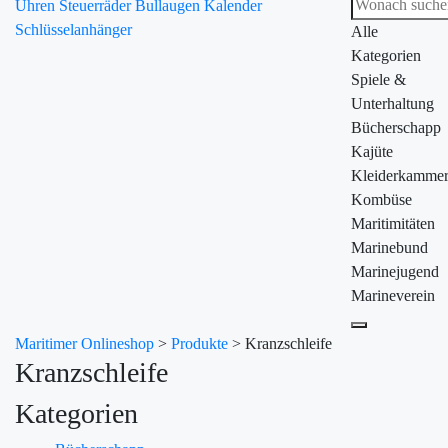
Uhren
Steuerräder
Bullaugen
Kalender
Schlüsselanhänger
Alle
Kategorien
Spiele &
Unterhaltung
Bücherschapp
Kajüte
Kleiderkamme
Kombüse
Maritimitäten
Marinebund
Marinejugend
Marineverein
Maritimer Onlineshop
>
Produkte
>
Kranzschleife
Kranzschleife
Kategorien