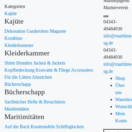
Marinejugend
Kategorien
Marineverein
Kajüte
Kajüte
04343-
49484930
Dekoration
Garderoben
Magnete
info@maritime
Kombüse
sg.de
Kleiderkammer
04343-
Kleiderkammer
49484930
Shirts
Hemden
Jacken & Jackets
info@maritime
Kopfbedeckung
Krawatte & Fliege
Accessoires
sg.de
Für die Lütten
Abzeichen
Shop
Bücherschapp
Über
Bücherschapp
uns
Warenko
Sachbücher
Hefte & Broschüren
Wunschli
Maritimitäten
Mein
Maritimitäten
Konto
Auf die Back
Knotentafeln
Schiffsglocken