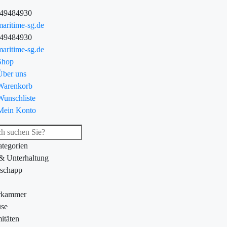
-49484930
aritime-sg.de
-49484930
aritime-sg.de
Shop
Über uns
Warenkorb
Wunschliste
Mein Konto
ategorien
 & Unterhaltung
schapp
rkammer
se
itäten