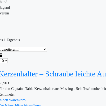
ebund
jugend
verein
as 1 Ergebnis
Kerzenhalter – Schraube leichte A
18,90
€
Für den Captains Table Kerzenhalter aus Messing - Schiffsschraube, l
Zentimeter
In den Warenkorb
Zur Wunschliste hinzufügen