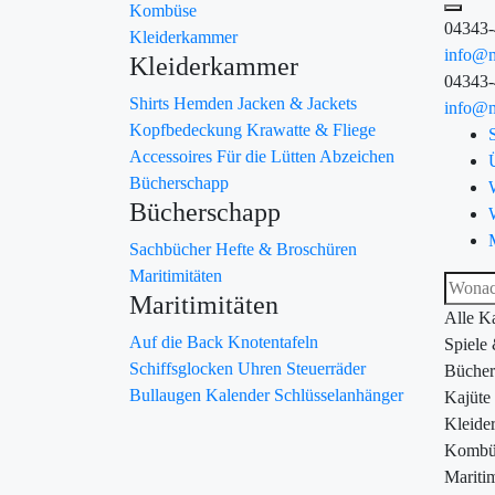
Kombüse
04343
Kleiderkammer
info@m
Kleiderkammer
04343
Shirts
Hemden
Jacken & Jackets
info@m
Kopfbedeckung
Krawatte & Fliege
Accessoires
Für die Lütten
Abzeichen
Bücherschapp
Bücherschapp
Sachbücher
Hefte & Broschüren
Maritimitäten
Maritimitäten
Alle K
Auf die Back
Knotentafeln
Spiele
Schiffsglocken
Uhren
Steuerräder
Bücher
Bullaugen
Kalender
Schlüsselanhänger
Kajüte
Kleide
Kombü
Maritim