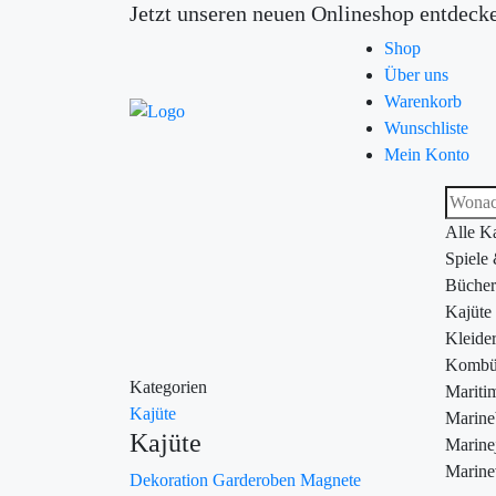
Jetzt unseren neuen Onlineshop entdeck
Shop
Über uns
Warenkorb
Wunschliste
Mein Konto
Alle K
Spiele
Bücher
Kajüte
Kleide
Kombü
Kategorien
Maritim
Kajüte
Marin
Kajüte
Marine
Marine
Dekoration
Garderoben
Magnete