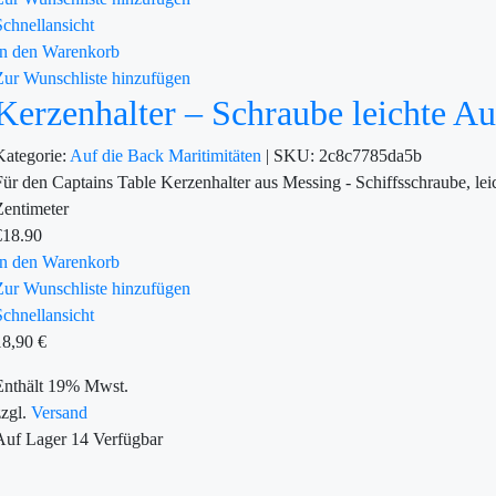
Schnellansicht
In den Warenkorb
Zur Wunschliste hinzufügen
Kerzenhalter – Schraube leichte A
Kategorie:
Auf die Back
Maritimitäten
|
SKU:
2c8c7785da5b
Für den Captains Table Kerzenhalter aus Messing - Schiffsschraube, l
Zentimeter
€
18.90
In den Warenkorb
Zur Wunschliste hinzufügen
Schnellansicht
18,90
€
Enthält 19% Mwst.
zzgl.
Versand
Auf Lager
14
Verfügbar