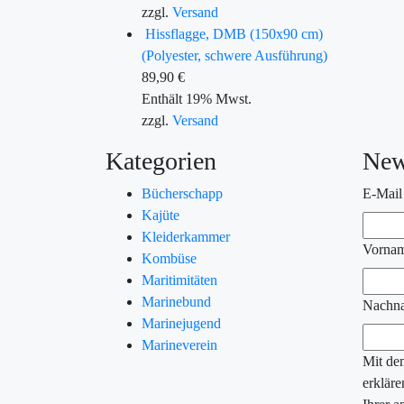
zzgl.
Versand
Hissflagge, DMB (150x90 cm)
(Polyester, schwere Ausführung)
89,90
€
Enthält 19% Mwst.
zzgl.
Versand
Kategorien
New
Bücherschapp
E-Mail
Kajüte
Kleiderkammer
Vorna
Kombüse
Maritimitäten
Marinebund
Nachn
Marinejugend
Marineverein
Mit de
erkläre