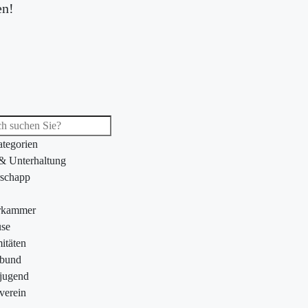
en!
ategorien
 & Unterhaltung
schapp
rkammer
se
itäten
ebund
jugend
verein