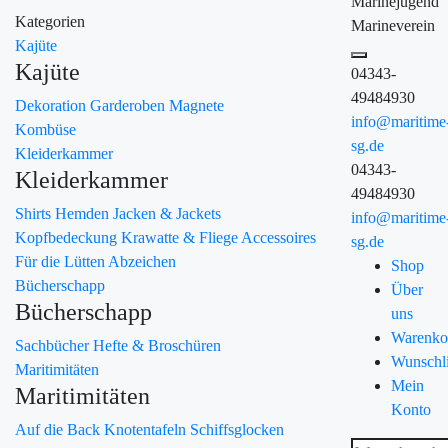
Marinejugend
Kategorien
Marineverein
Kajüte
Kajüte
04343-
49484930
Dekoration
Garderoben
Magnete
info@maritime
Kombüse
sg.de
Kleiderkammer
04343-
Kleiderkammer
49484930
Shirts
Hemden
Jacken & Jackets
info@maritime
Kopfbedeckung
Krawatte & Fliege
Accessoires
sg.de
Für die Lütten
Abzeichen
Shop
Bücherschapp
Über
Bücherschapp
uns
Warenko
Sachbücher
Hefte & Broschüren
Wunschli
Maritimitäten
Mein
Maritimitäten
Konto
Auf die Back
Knotentafeln
Schiffsglocken