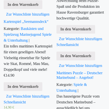
Abwechslung beim Puzzle-
In den Warenkorb
Spaß und die Produktion im
Hause Ravensburger garantiert
Zur Wunschliste hinzufügen
hochwertige Qualität.
Kartenspiel „Seemannsdeck“
Kategorie:
Baukästen und
In den Warenkorb
Spielzeug
Marinejugend
Spiele
Zur Wunschliste hinzufügen
& Unterhaltung
|
Schnellansicht
Ein tolles maritimes Kartenspiel
für einen geselligen Abend!
In den Warenkorb
Vielseitig einsetzbar für Spiele
wie Skat, Rommé, Mau Mau,
Zur Wunschliste hinzufügen
Doppelkopf und viele mehr!
Maritimes Puzzle – Deutscher
€
14.90
Marinebund – Angebot!
Kategorie:
Spiele &
In den Warenkorb
Unterhaltung
|
Zur Wunschliste hinzufügen
Das hauseigene Puzzle vom
Schnellansicht
Deutschen Marinebund –
14,90
€
ausschließlich bei uns