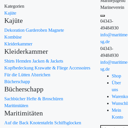
Marinejugend
Kategorien
Marineverein
Kajüte
Kajüte
04343-
49484930
Dekoration
Garderoben
Magnete
info@maritime
Kombüse
sg.de
Kleiderkammer
04343-
Kleiderkammer
49484930
Shirts
Hemden
Jacken & Jackets
info@maritime
Kopfbedeckung
Krawatte & Fliege
Accessoires
sg.de
Für die Lütten
Abzeichen
Shop
Bücherschapp
Über
Bücherschapp
uns
Warenko
Sachbücher
Hefte & Broschüren
Wunschli
Maritimitäten
Mein
Maritimitäten
Konto
Auf die Back
Knotentafeln
Schiffsglocken