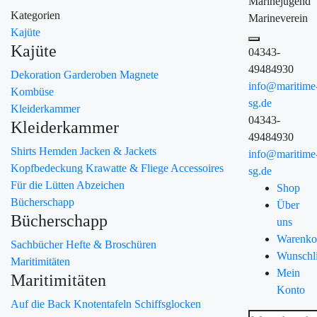
Marinejugend
Kategorien
Marineverein
Kajüte
Kajüte
04343-
49484930
Dekoration
Garderoben
Magnete
info@maritime
Kombüse
sg.de
Kleiderkammer
04343-
Kleiderkammer
49484930
Shirts
Hemden
Jacken & Jackets
info@maritime
Kopfbedeckung
Krawatte & Fliege
Accessoires
sg.de
Für die Lütten
Abzeichen
Shop
Bücherschapp
Über
Bücherschapp
uns
Warenko
Sachbücher
Hefte & Broschüren
Wunschli
Maritimitäten
Mein
Maritimitäten
Konto
Auf die Back
Knotentafeln
Schiffsglocken