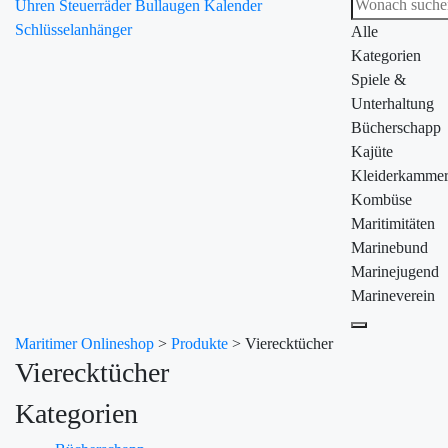
Uhren
Steuerräder
Bullaugen
Kalender
Schlüsselanhänger
Alle
Kategorien
Spiele &
Unterhaltung
Bücherschapp
Kajüte
Kleiderkamme
Kombüse
Maritimitäten
Marinebund
Marinejugend
Marineverein
Maritimer Onlineshop
>
Produkte
>
Vierecktücher
Vierecktücher
Kategorien