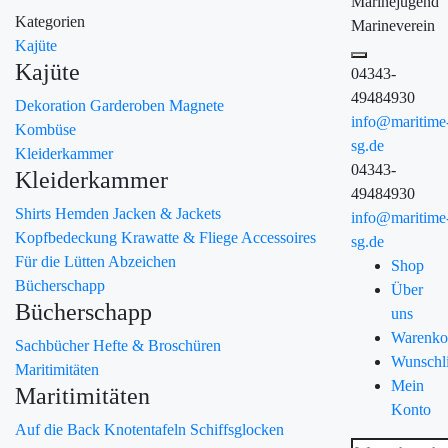
Marinejugend
Kategorien
Marineverein
Kajüte
Kajüte
04343-
49484930
Dekoration
Garderoben
Magnete
info@maritime
Kombüse
sg.de
Kleiderkammer
04343-
Kleiderkammer
49484930
Shirts
Hemden
Jacken & Jackets
info@maritime
Kopfbedeckung
Krawatte & Fliege
Accessoires
sg.de
Für die Lütten
Abzeichen
Shop
Bücherschapp
Über
Bücherschapp
uns
Warenko
Sachbücher
Hefte & Broschüren
Wunschli
Maritimitäten
Mein
Maritimitäten
Konto
Auf die Back
Knotentafeln
Schiffsglocken