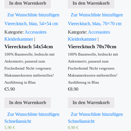
In den Warenkorb
In den Warenkorb
Zur Wunschliste hinzufügen
Zur Wunschliste hinzufügen
Vierecktuch, blau, 54×54 cm
Vierecktuch, blau, 70×70 cm
Kategorie:
Accessoires
Kategorie:
Accessoires
Kleiderkammer
|
Kleiderkammer
|
Vierecktuch 54x54cm
Vierecktuch 70x70cm
100% Baumwolle, bedruckt mit
100% Baumwolle, bedruckt mit
Ankermotiv, passend zum
Ankermotiv, passend zum
Fischerhemd
Nicht vergessen:
Fischerhemd
Nicht vergessen:
Makrameeknoten mitbestellen!
Makrameeknoten mitbestellen!
Ausführung in Blau
Ausführung in Blau
€
5.90
€
8.90
In den Warenkorb
In den Warenkorb
Zur Wunschliste hinzufügen
Zur Wunschliste hinzufügen
Schnellansicht
Schnellansicht
5,90
€
8,90
€