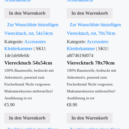
In den Warenkorb
In den Warenkorb
Zur Wunschliste hinzufügen
Zur Wunschliste hinzufügen
Vierecktuch, rot, 54x54cm
Vierecktuch, rot, 70x70cm
Kategorie:
Accessoires
Kategorie:
Accessoires
Kleiderkammer
|
SKU:
Kleiderkammer
|
SKU:
1de1deb8efdc
a8f74619d074
Vierecktuch 54x54cm
Vierecktuch 70x70cm
100% Baumwolle, bedruckt mit
100% Baumwolle, bedruckt mit
Ankermotiv, passend zum
Ankermotiv, passend zum
Fischerhemd
Nicht vergessen:
Fischerhemd
Nicht vergessen:
Makrameeknoten mitbestellen!
Makrameeknoten mitbestellen!
Ausführung in rot
Ausführung in rot
€
5.90
€
8.90
In den Warenkorb
In den Warenkorb