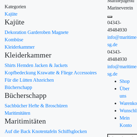
Marinejugend
Kategorien
Marineverein
Kajüte
Kajüte
04343-
49484930
Dekoration
Garderoben
Magnete
info@maritime
Kombüse
sg.de
Kleiderkammer
04343-
Kleiderkammer
49484930
Shirts
Hemden
Jacken & Jackets
info@maritime
Kopfbedeckung
Krawatte & Fliege
Accessoires
sg.de
Für die Lütten
Abzeichen
Shop
Bücherschapp
Über
Bücherschapp
uns
Warenko
Sachbücher
Hefte & Broschüren
Wunschli
Maritimitäten
Mein
Maritimitäten
Konto
Auf die Back
Knotentafeln
Schiffsglocken