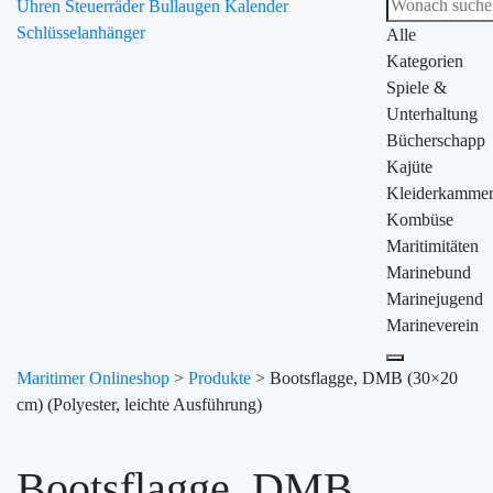
Uhren
Steuerräder
Bullaugen
Kalender
Schlüsselanhänger
Alle
Kategorien
Spiele &
Unterhaltung
Bücherschapp
Kajüte
Kleiderkamme
Kombüse
Maritimitäten
Marinebund
Marinejugend
Marineverein
Maritimer Onlineshop
>
Produkte
>
Bootsflagge, DMB (30×20
cm) (Polyester, leichte Ausführung)
Bootsflagge, DMB