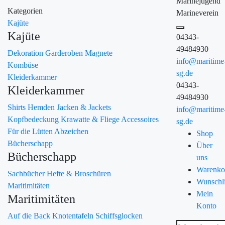
Marinejugend
Kategorien
Marineverein
Kajüte
Kajüte
04343-
49484930
Dekoration
Garderoben
Magnete
info@maritime
Kombüse
sg.de
Kleiderkammer
04343-
Kleiderkammer
49484930
Shirts
Hemden
Jacken & Jackets
info@maritime
Kopfbedeckung
Krawatte & Fliege
Accessoires
sg.de
Für die Lütten
Abzeichen
Shop
Bücherschapp
Über
Bücherschapp
uns
Warenko
Sachbücher
Hefte & Broschüren
Wunschli
Maritimitäten
Mein
Maritimitäten
Konto
Auf die Back
Knotentafeln
Schiffsglocken