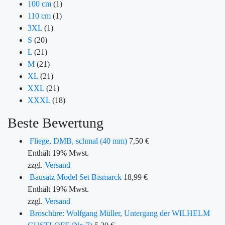
100 cm
(1)
110 cm
(1)
3XL
(1)
S
(20)
L
(21)
M
(21)
XL
(21)
XXL
(21)
XXXL
(18)
Beste Bewertung
Fliege, DMB, schmal (40 mm)
7,50
€
Enthält 19% Mwst.
zzgl.
Versand
Bausatz Model Set Bismarck
18,99
€
Enthält 19% Mwst.
zzgl.
Versand
Broschüre: Wolfgang Müller, Untergang der WILHELM