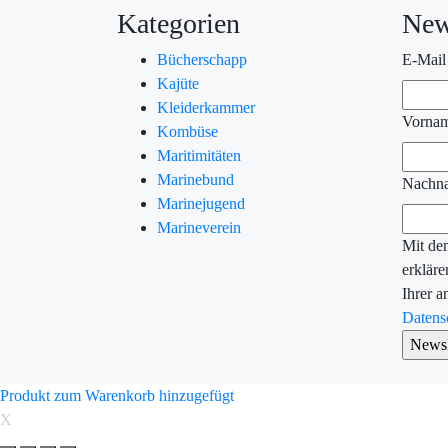
Kategorien
New
Bücherschapp
E-Mail
Kajüte
Kleiderkammer
Vorna
Kombüse
Maritimitäten
Marinebund
Nachn
Marinejugend
Marineverein
Mit de
erkläre
Ihrer 
Datens
Produkt zum Warenkorb hinzugefügt
X