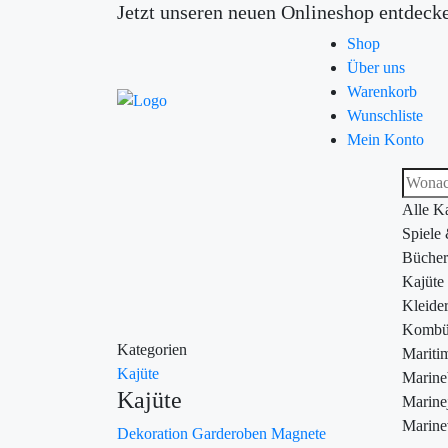
Jetzt unseren neuen Onlineshop entdeck
Shop
Über uns
Warenkorb
Wunschliste
Mein Konto
Alle K
Spiele
Bücher
Kajüte
Kleide
Kombü
Kategorien
Maritim
Kajüte
Marin
Kajüte
Marine
Marine
Dekoration
Garderoben
Magnete