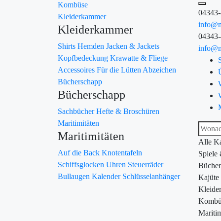
Kombüse
04343
Kleiderkammer
info@m
Kleiderkammer
04343
Shirts
Hemden
Jacken & Jackets
info@m
Kopfbedeckung
Krawatte & Fliege
Accessoires
Für die Lütten
Abzeichen
Bücherschapp
Bücherschapp
Sachbücher
Hefte & Broschüren
Maritimitäten
Maritimitäten
Alle K
Auf die Back
Knotentafeln
Spiele
Schiffsglocken
Uhren
Steuerräder
Bücher
Bullaugen
Kalender
Schlüsselanhänger
Kajüte
Kleide
Kombü
Maritim