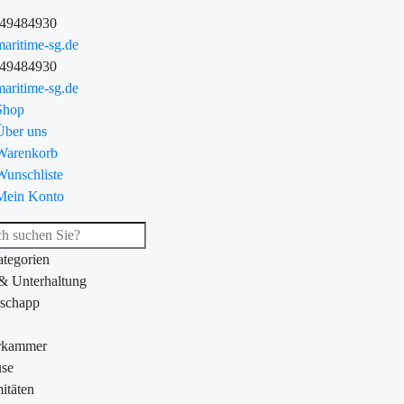
-49484930
aritime-sg.de
-49484930
aritime-sg.de
Shop
Über uns
Warenkorb
Wunschliste
Mein Konto
ategorien
 & Unterhaltung
schapp
rkammer
se
itäten