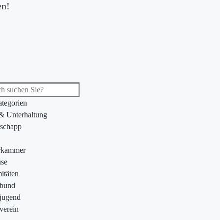
en!
ategorien
 & Unterhaltung
schapp
rkammer
se
itäten
ebund
jugend
verein