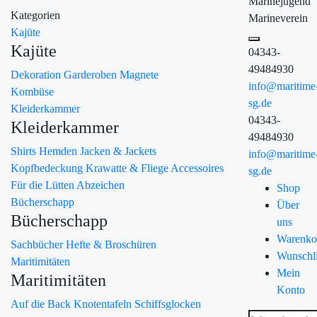
Marinejugend
Kategorien
Marineverein
Kajüte
Kajüte
04343-
49484930
Dekoration
Garderoben
Magnete
info@maritime
Kombüse
sg.de
Kleiderkammer
04343-
Kleiderkammer
49484930
Shirts
Hemden
Jacken & Jackets
info@maritime
Kopfbedeckung
Krawatte & Fliege
Accessoires
sg.de
Für die Lütten
Abzeichen
Shop
Bücherschapp
Über
Bücherschapp
uns
Warenko
Sachbücher
Hefte & Broschüren
Wunschli
Maritimitäten
Mein
Maritimitäten
Konto
Auf die Back
Knotentafeln
Schiffsglocken