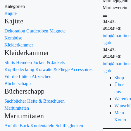
Marinejugend
Kategorien
Marineverein
Kajüte
Kajüte
04343-
49484930
Dekoration
Garderoben
Magnete
info@maritime
Kombüse
sg.de
Kleiderkammer
04343-
Kleiderkammer
49484930
Shirts
Hemden
Jacken & Jackets
info@maritime
Kopfbedeckung
Krawatte & Fliege
Accessoires
sg.de
Für die Lütten
Abzeichen
Shop
Bücherschapp
Über
Bücherschapp
uns
Warenko
Sachbücher
Hefte & Broschüren
Wunschli
Maritimitäten
Mein
Maritimitäten
Konto
Auf die Back
Knotentafeln
Schiffsglocken