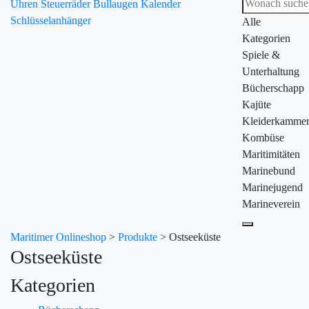
Uhren
Steuerräder
Bullaugen
Kalender
Schlüsselanhänger
Alle
Kategorien
Spiele &
Unterhaltung
Bücherschapp
Kajüte
Kleiderkamme
Kombüse
Maritimitäten
Marinebund
Marinejugend
Marineverein
Maritimer Onlineshop
>
Produkte
>
Ostseeküste
Ostseeküste
Kategorien