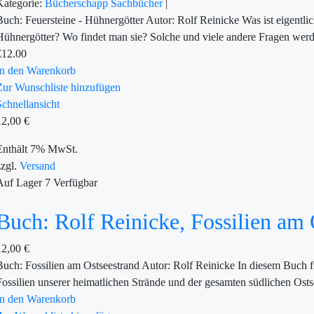
Kategorie:
Bücherschapp
Sachbücher
|
Buch: Feuersteine - Hühnergötter Autor: Rolf Reinicke Was ist eigentl
Hühnergötter? Wo findet man sie? Solche und viele andere Fragen werd
€
12.00
In den Warenkorb
Zur Wunschliste hinzufügen
Schnellansicht
12,00
€
Enthält 7% MwSt.
zzgl.
Versand
Auf Lager
7
Verfügbar
Buch: Rolf Reinicke, Fossilien am 
12,00
€
Buch: Fossilien am Ostseestrand Autor: Rolf Reinicke In diesem Buch f
Fossilien unserer heimatlichen Strände und der gesamten südlichen Osts
In den Warenkorb