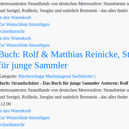
interessantesten Strandfunde von deutschen Meeresufern: Strandsteine 
und Seeigel, Rollholz, Seeglas und natürlich Bernstein - das alles finde
In den Warenkorb
Zur Wunschliste hinzufügen
Schnellansicht
In den Warenkorb
Zur Wunschliste hinzufügen
Buch: Rolf & Matthias Reinicke, S
für junge Sammler
Kategorie:
Bücherschapp
Marinejugend
Sachbücher
|
Buch: Strandschätze - Das Buch für junge Sammler
Autoren: Rolf
interessantesten Strandfunde von deutschen Meeresufern: Strandsteine 
und Seeigel, Rollholz, Seeglas und natürlich Bernstein - das alles finde
€
12.00
In den Warenkorb
Zur Wunschliste hinzufügen
Schnellansicht