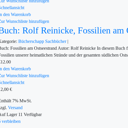
Zur Wunschliste hinzufügen
Schnellansicht
In den Warenkorb
Zur Wunschliste hinzufügen
Buch: Rolf Reinicke, Fossilien am 
Kategorie:
Bücherschapp
Sachbücher
|
Buch: Fossilien am Ostseestrand Autor: Rolf Reinicke In diesem Buch f
Fossilien unserer heimatlichen Strände und der gesamten südlichen Osts
€
12.00
In den Warenkorb
Zur Wunschliste hinzufügen
Schnellansicht
12,00
€
Enthält 7% MwSt.
zzgl.
Versand
Auf Lager
11
Verfügbar
6 verbleiben