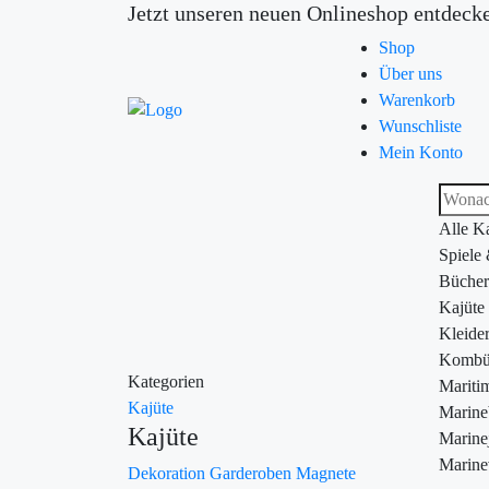
Jetzt unseren neuen Onlineshop entdeck
Shop
Über uns
Warenkorb
Wunschliste
Mein Konto
Alle K
Spiele
Bücher
Kajüte
Kleide
Kombü
Kategorien
Maritim
Kajüte
Marin
Kajüte
Marine
Marine
Dekoration
Garderoben
Magnete