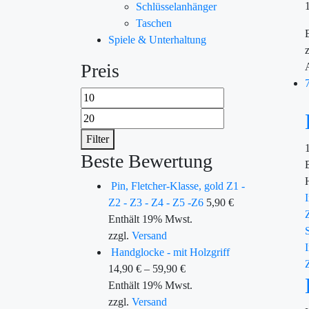
Schlüsselanhänger
Taschen
Spiele & Unterhaltung
Preis
Filter
Beste Bewertung
Pin, Fletcher-Klasse, gold Z1 -
Z2 - Z3 - Z4 - Z5 -Z6
5,90
€
Enthält 19% Mwst.
zzgl.
Versand
Handglocke - mit Holzgriff
14,90
€
–
59,90
€
Enthält 19% Mwst.
zzgl.
Versand