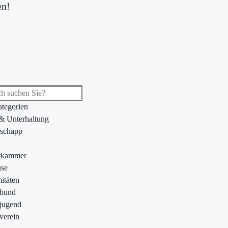
en!
ategorien
 & Unterhaltung
schapp
rkammer
se
itäten
ebund
jugend
verein