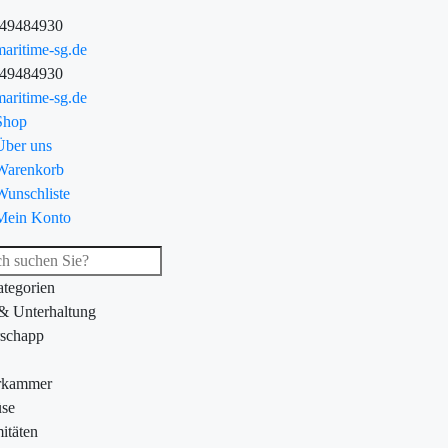
-49484930
aritime-sg.de
-49484930
aritime-sg.de
Shop
Über uns
Warenkorb
Wunschliste
Mein Konto
ategorien
 & Unterhaltung
schapp
rkammer
se
itäten