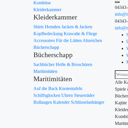
Kombüse
04343
Kleiderkammer
info@m
Kleiderkammer
04343
Shirts
Hemden
Jacken & Jackets
info@m
Kopfbedeckung
Krawatte & Fliege
Accessoires
Für die Lütten
Abzeichen
Bücherschapp
Bücherschapp
Sachbücher
Hefte & Broschüren
Maritimitäten
Maritimitäten
Alle K
Auf die Back
Knotentafeln
Spiele
Schiffsglocken
Uhren
Steuerräder
Bücher
Bullaugen
Kalender
Schlüsselanhänger
Kajüte
Kleide
Kombü
Maritim