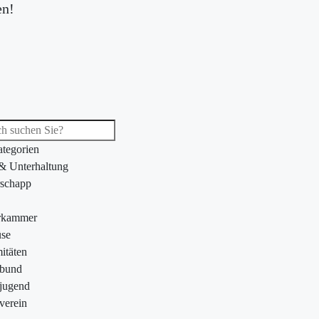
en!
ategorien
 & Unterhaltung
schapp
rkammer
se
itäten
ebund
jugend
verein