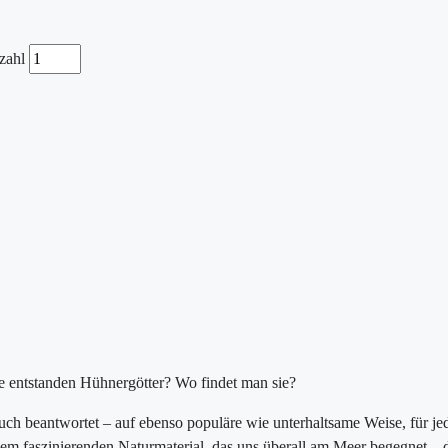
zahl
e entstanden Hühnergötter? Wo findet man sie?
ch beantwortet – auf ebenso populäre wie unterhaltsame Weise, für je
 einem faszinierenden Naturmaterial, das uns überall am Meer begegnet –