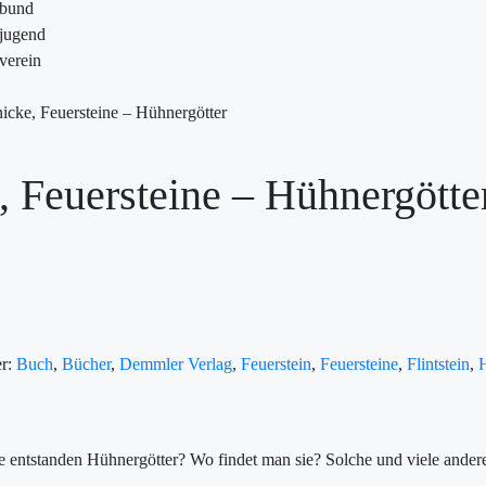
ebund
jugend
verein
icke, Feuersteine – Hühnergötter
, Feuersteine – Hühnergötte
er:
Buch
,
Bücher
,
Demmler Verlag
,
Feuerstein
,
Feuersteine
,
Flintstein
,
H
e entstanden Hühnergötter? Wo findet man sie? Solche und viele ande