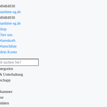
-49484930
aritime-sg.de
-49484930
aritime-sg.de
Shop
Über uns
Warenkorb
Wunschliste
Mein Konto
ategorien
 & Unterhaltung
schapp
rkammer
se
itäten