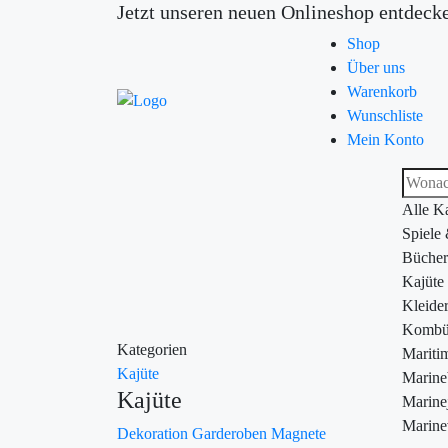
Jetzt unseren neuen Onlineshop entdeck
Shop
Über uns
Warenkorb
Wunschliste
Mein Konto
Alle K
Spiele
Bücher
Kajüte
Kleide
Kombü
Kategorien
Maritim
Kajüte
Marin
Kajüte
Marine
Marine
Dekoration
Garderoben
Magnete