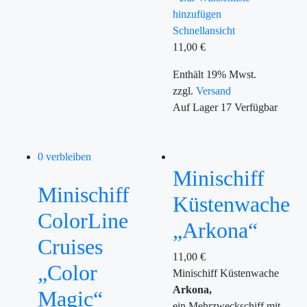
hinzufügen
Schnellansicht
11,00
€
Enthält 19% Mwst.
zzgl.
Versand
Auf Lager
17
Verfügbar
0 verbleiben
Minischiff
Minischiff
Küstenwache
ColorLine
„Arkona“
Cruises
11,00
€
„Color
Minischiff Küstenwache
Arkona,
Magic“
ein Mehrzweckschiff mit