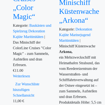
Minischiff
„Color
Küstenwache
Magic“
„Arkona“
Kategorie:
Baukästen und
Kategorie:
Dekoration
Spielzeug
Dekoration
Kajüte
Marinejugend
Kajüte
Maritimitäten
|
Maritimitäten
|
Das Minischiff der
Minischiff Küstenwache
ColorLine Cruises "Color
Arkona,
Magic" - zum Sammeln,
ein Mehrzweckschiff mit
Aufstellen und dran
Heimathafen Stralsund, das
Erfreuen.
vom Reedereizentrum der
€
11.00
Wasserstraßen- und
Weiterlesen
Schifffahrtsverwaltung auf
Zur Wunschliste
der Ostsee eingesetzt ist –
hinzufügen
zum Sammeln, Aufstellen
Schnellansicht
und dran Erfreuen.
11,00
€
Produktdetails Höhe: 5,5 cm