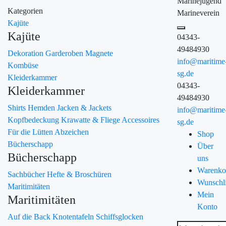
Marinejugend
Kategorien
Marineverein
Kajüte
Kajüte
04343-
49484930
Dekoration
Garderoben
Magnete
info@maritime
Kombüse
sg.de
Kleiderkammer
04343-
Kleiderkammer
49484930
Shirts
Hemden
Jacken & Jackets
info@maritime
Kopfbedeckung
Krawatte & Fliege
Accessoires
sg.de
Für die Lütten
Abzeichen
Shop
Bücherschapp
Über
Bücherschapp
uns
Warenko
Sachbücher
Hefte & Broschüren
Wunschli
Maritimitäten
Mein
Maritimitäten
Konto
Auf die Back
Knotentafeln
Schiffsglocken