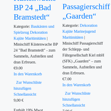
Passagierschiff
BP 24 „Bad
„Gaarden“
Bramstedt“
Kategorie:
Dekoration
Kategorie:
Baukästen und
Kajüte
Marinejugend
Spielzeug
Dekoration
Maritimitäten
|
Kajüte
Maritimitäten
|
Minischiff Passagierschiff
Minischiff Küstenwache BP
der Schlepp- und
24 "Bad Bramstedt" - zum
Fährgesellschaft Kiel mbH
Sammeln, Aufstellen und
(SFK) „Gaarden“ – zum
dran Erfreuen.
Sammeln, Aufstellen und
€
9.00
dran Erfreuen.
In den Warenkorb
€
7.00
Zur Wunschliste
In den Warenkorb
hinzufügen
Zur Wunschliste
Schnellansicht
hinzufügen
9,00
€
Schnellansicht
Enthält 19% Mwst.