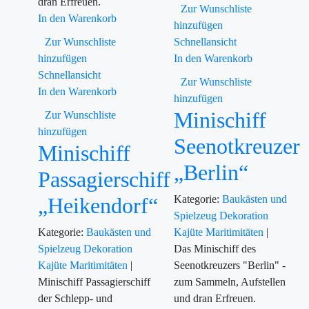
dran Erfreuen.
Zur Wunschliste
In den Warenkorb
hinzufügen
Zur Wunschliste
Schnellansicht
hinzufügen
In den Warenkorb
Schnellansicht
Zur Wunschliste
In den Warenkorb
hinzufügen
Minischiff
Zur Wunschliste
hinzufügen
Seenotkreuzer
Minischiff
„Berlin“
Passagierschiff
„Heikendorf“
Kategorie:
Baukästen und
Spielzeug
Dekoration
Kategorie:
Baukästen und
Kajüte
Maritimitäten
|
Spielzeug
Dekoration
Das Minischiff des
Kajüte
Maritimitäten
|
Seenotkreuzers "Berlin" -
Minischiff Passagierschiff
zum Sammeln, Aufstellen
der Schlepp- und
und dran Erfreuen.