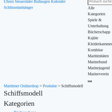
Uhren
Steuerräder
Bullaugen
Kalender
Schlüsselanhänger
Alle
Kategorien
Spiele &
Unterhaltung
Bücherschapp
Kajüte
Kleiderkamme
Kombüse
Maritimitäten
Marinebund
Marinejugend
Marineverein
Maritimer Onlineshop
>
Produkte
>
Schiffsmodell
Schiffsmodell
Kategorien