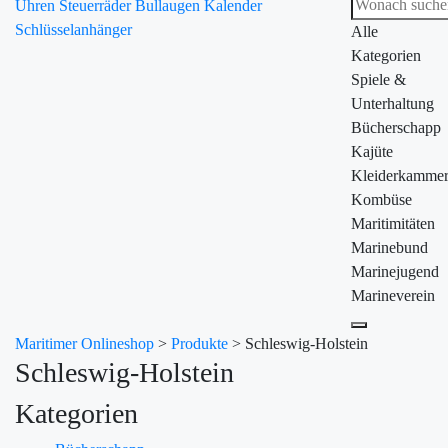
Uhren
Steuerräder
Bullaugen
Kalender
Schlüsselanhänger
Alle
Kategorien
Spiele &
Unterhaltung
Bücherschapp
Kajüte
Kleiderkamme
Kombüse
Maritimitäten
Marinebund
Marinejugend
Marineverein
Maritimer Onlineshop
>
Produkte
>
Schleswig-Holstein
Schleswig-Holstein
Kategorien