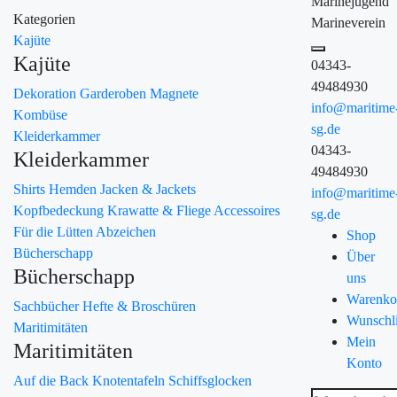
Marinejugend
Kategorien
Marineverein
Kajüte
Kajüte
04343-
49484930
Dekoration
Garderoben
Magnete
info@maritime
Kombüse
sg.de
Kleiderkammer
04343-
Kleiderkammer
49484930
Shirts
Hemden
Jacken & Jackets
info@maritime
Kopfbedeckung
Krawatte & Fliege
Accessoires
sg.de
Für die Lütten
Abzeichen
Shop
Bücherschapp
Über
Bücherschapp
uns
Warenko
Sachbücher
Hefte & Broschüren
Wunschli
Maritimitäten
Mein
Maritimitäten
Konto
Auf die Back
Knotentafeln
Schiffsglocken