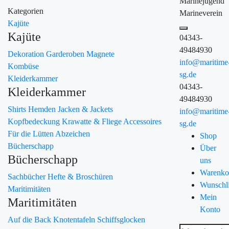
Marinejugend
Kategorien
Marineverein
Kajüte
Kajüte
04343-
49484930
Dekoration
Garderoben
Magnete
info@maritime
Kombüse
sg.de
Kleiderkammer
04343-
Kleiderkammer
49484930
Shirts
Hemden
Jacken & Jackets
info@maritime
Kopfbedeckung
Krawatte & Fliege
Accessoires
sg.de
Für die Lütten
Abzeichen
Shop
Bücherschapp
Über
Bücherschapp
uns
Warenko
Sachbücher
Hefte & Broschüren
Wunschli
Maritimitäten
Mein
Maritimitäten
Konto
Auf die Back
Knotentafeln
Schiffsglocken