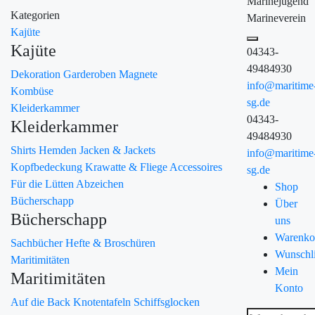
Marinejugend
Kategorien
Marineverein
Kajüte
Kajüte
04343-
49484930
Dekoration
Garderoben
Magnete
info@maritime
Kombüse
sg.de
Kleiderkammer
04343-
Kleiderkammer
49484930
Shirts
Hemden
Jacken & Jackets
info@maritime
Kopfbedeckung
Krawatte & Fliege
Accessoires
sg.de
Für die Lütten
Abzeichen
Shop
Bücherschapp
Über
Bücherschapp
uns
Warenko
Sachbücher
Hefte & Broschüren
Wunschli
Maritimitäten
Mein
Maritimitäten
Konto
Auf die Back
Knotentafeln
Schiffsglocken